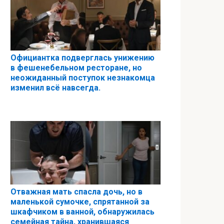
Официантка подверглась унижению
в фешенебельном ресторане, но
неожиданный поступок незнакомца
изменил всё навсегда.
Отважная мать спасла дочь, но в
маленькой сумочке, спрятанной за
шкафчиком в ванной, обнаружилась
семейная тайна, хранившаяся