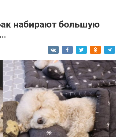
бак набирают большую
е…