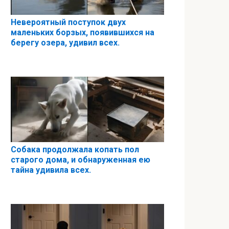
Невероятный поступок двух
маленьких борзых, появившихся на
берегу озера, удивил всех.
Собака продолжала копать пол
старого дома, и обнаруженная ею
тайна удивила всех.