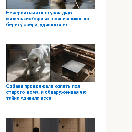
Невероятный поступок двух
маленьких борзых, появившихся на
берегу озера, удивил всех.
Собака продолжала копать пол
старого дома, и обнаруженная ею
тайна удивила всех.