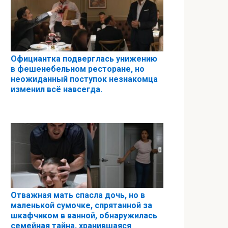
Официантка подверглась унижению
в фешенебельном ресторане, но
неожиданный поступок незнакомца
изменил всё навсегда.
Отважная мать спасла дочь, но в
маленькой сумочке, спрятанной за
шкафчиком в ванной, обнаружилась
семейная тайна, хранившаяся