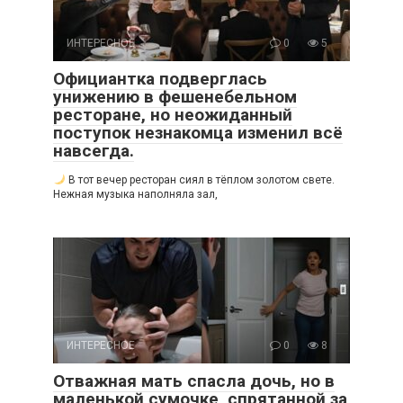
ИНТЕРЕСНОЕ
0
5
Официантка подверглась
унижению в фешенебельном
ресторане, но неожиданный
поступок незнакомца изменил всё
навсегда.
В тот вечер ресторан сиял в тёплом золотом свете.
Нежная музыка наполняла зал,
ИНТЕРЕСНОЕ
0
8
Отважная мать спасла дочь, но в
маленькой сумочке, спрятанной за