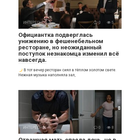
ИНТЕРЕСНОЕ
0
5
Официантка подверглась
унижению в фешенебельном
ресторане, но неожиданный
поступок незнакомца изменил всё
навсегда.
В тот вечер ресторан сиял в тёплом золотом свете.
Нежная музыка наполняла зал,
ИНТЕРЕСНОЕ
0
8
Отважная мать спасла дочь, но в