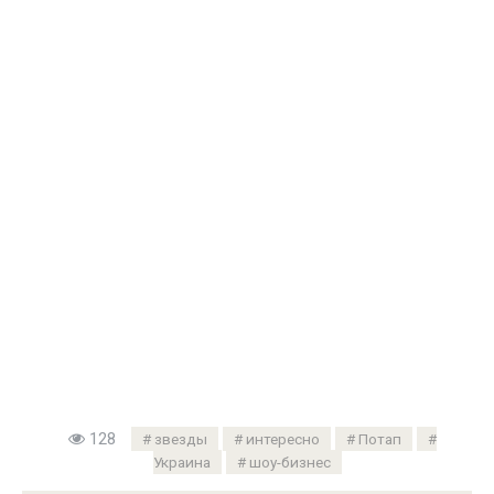
128
звезды
интересно
Потап
Украина
шоу-бизнес