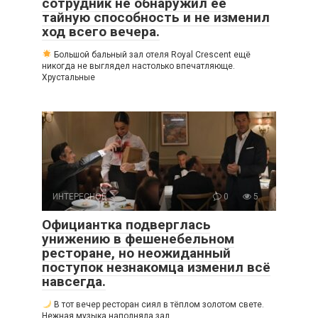
сотрудник не обнаружил её
тайную способность и не изменил
ход всего вечера.
Большой бальный зал отеля Royal Crescent ещё
никогда не выглядел настолько впечатляюще.
Хрустальные
ИНТЕРЕСНОЕ
0
5
Официантка подверглась
унижению в фешенебельном
ресторане, но неожиданный
поступок незнакомца изменил всё
навсегда.
В тот вечер ресторан сиял в тёплом золотом свете.
Нежная музыка наполняла зал,