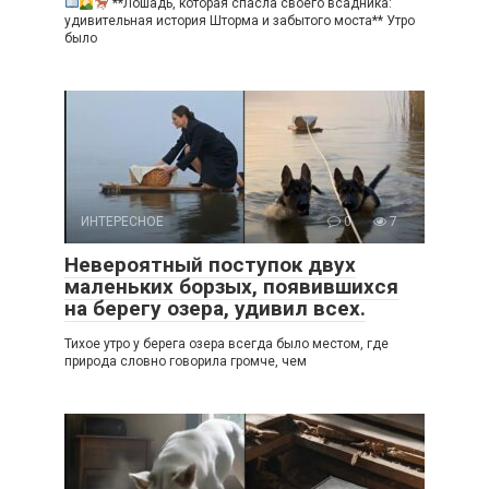
**Лошадь, которая спасла своего всадника:
удивительная история Шторма и забытого моста** Утро
было
ИНТЕРЕСНОЕ
0
7
Невероятный поступок двух
маленьких борзых, появившихся
на берегу озера, удивил всех.
Тихое утро у берега озера всегда было местом, где
природа словно говорила громче, чем