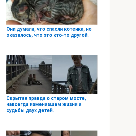
Они думали, что спасли котенка, но
оказалось, что это кто-то другой.
Скрытая правда о старом мосте,
навсегда изменившем жизни и
судьбы двух детей.