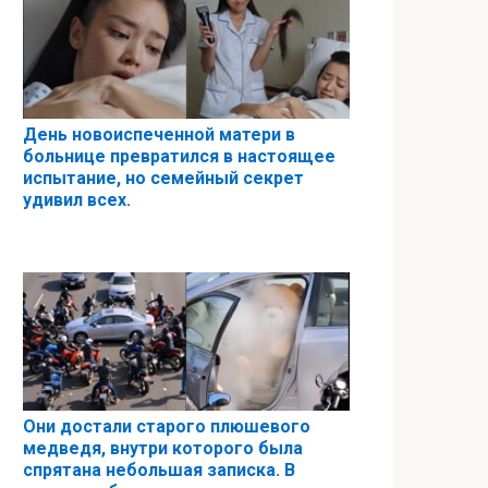
День новоиспеченной матери в
больнице превратился в настоящее
испытание, но семейный секрет
удивил всех.
Они достали старого плюшевого
медведя, внутри которого была
спрятана небольшая записка. В