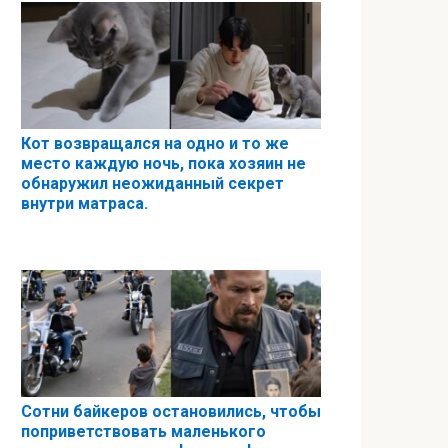
Кот возвращался на одно и то же
место каждую ночь, пока хозяин не
обнаружил неожиданный секрет
внутри матраса.
Сотни байкеров остановились, чтобы
поприветствовать маленького