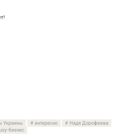
т!
ы Украины
интересно
Надя Дорофеева
шоу-бизнес