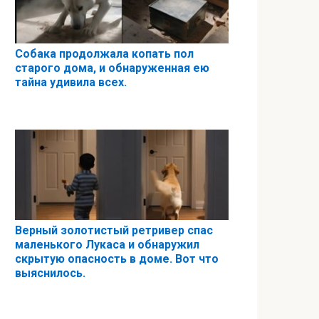
Собака продолжала копать пол
старого дома, и обнаруженная ею
тайна удивила всех.
Верный золотистый ретривер спас
маленького Лукаса и обнаружил
скрытую опасность в доме. Вот что
выяснилось.