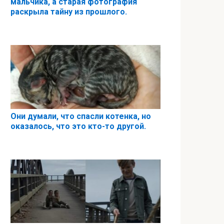
мальчика, а старая фотография
раскрыла тайну из прошлого.
Они думали, что спасли котенка, но
оказалось, что это кто-то другой.