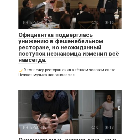
ИНТЕРЕСНОЕ
0
16
Официантка подверглась
унижению в фешенебельном
ресторане, но неожиданный
поступок незнакомца изменил всё
навсегда.
В тот вечер ресторан сиял в тёплом золотом свете.
Нежная музыка наполняла зал,
ИНТЕРЕСНОЕ
0
13
Отважная мать спасла дочь, но в