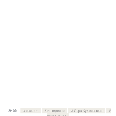
56
звезды
интересно
Лера Кудрявцева