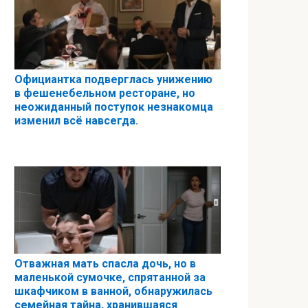
Официантка подверглась унижению
в фешенебельном ресторане, но
неожиданный поступок незнакомца
изменил всё навсегда.
Отважная мать спасла дочь, но в
маленькой сумочке, спрятанной за
шкафчиком в ванной, обнаружилась
семейная тайна, хранившаяся