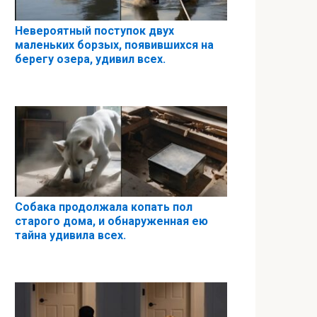
Невероятный поступок двух
маленьких борзых, появившихся на
берегу озера, удивил всех.
Собака продолжала копать пол
старого дома, и обнаруженная ею
тайна удивила всех.