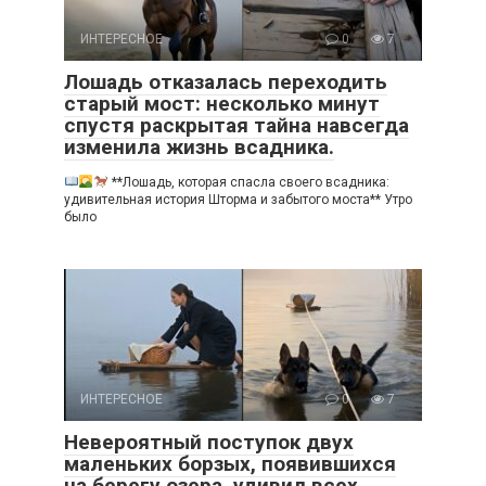
ИНТЕРЕСНОЕ
0
7
Лошадь отказалась переходить
старый мост: несколько минут
спустя раскрытая тайна навсегда
изменила жизнь всадника.
**Лошадь, которая спасла своего всадника:
удивительная история Шторма и забытого моста** Утро
было
ИНТЕРЕСНОЕ
0
7
Невероятный поступок двух
маленьких борзых, появившихся
на берегу озера, удивил всех.