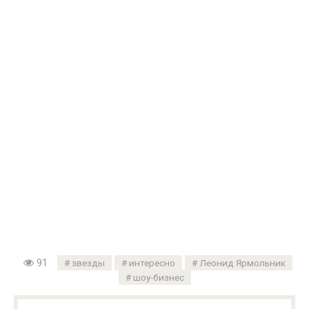
91
звезды
интересно
Леонид Ярмольник
шоу-бизнес