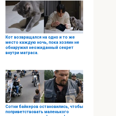
Кот возвращался на одно и то же
место каждую ночь, пока хозяин не
обнаружил неожиданный секрет
внутри матраса.
Сотни байкеров остановились, чтобы
поприветствовать маленького