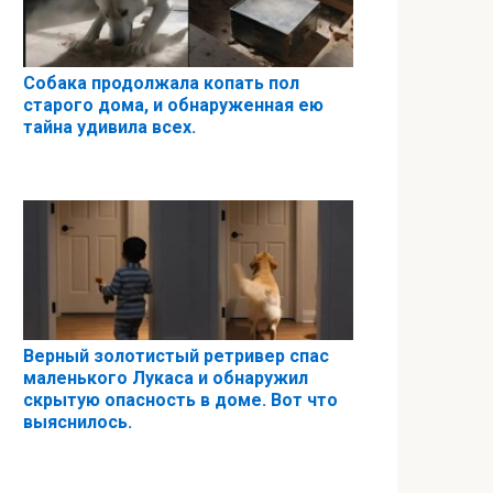
Собака продолжала копать пол
старого дома, и обнаруженная ею
тайна удивила всех.
Верный золотистый ретривер спас
маленького Лукаса и обнаружил
скрытую опасность в доме. Вот что
выяснилось.