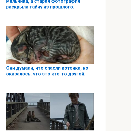
мальчика, а старая фотография
раскрыла тайну из прошлого.
Они думали, что спасли котенка, но
оказалось, что это кто-то другой.