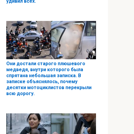
удивил всех.
Они достали старого плюшевого
медведя, внутри которого была
спрятана небольшая записка. В
записке объяснялось, почему
десятки мотоциклистов перекрыли
всю дорогу.