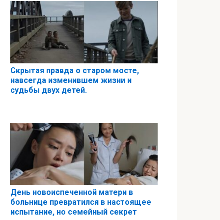
Скрытая правда о старом мосте,
навсегда изменившем жизни и
судьбы двух детей.
День новоиспеченной матери в
больнице превратился в настоящее
испытание, но семейный секрет