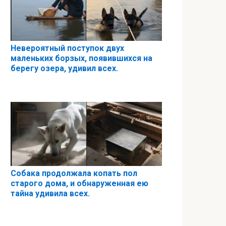
Невероятный поступок двух
маленьких борзых, появившихся на
берегу озера, удивил всех.
Собака продолжала копать пол
старого дома, и обнаруженная ею
тайна удивила всех.