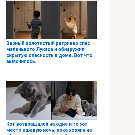
Верный золотистый ретривер спас
маленького Лукаса и обнаружил
скрытую опасность в доме. Вот что
выяснилось.
Кот возвращался на одно и то же
место каждую ночь, пока хозяин не