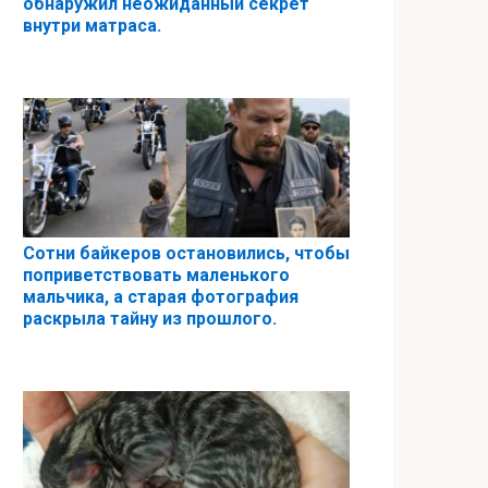
обнаружил неожиданный секрет
внутри матраса.
Сотни байкеров остановились, чтобы
поприветствовать маленького
мальчика, а старая фотография
раскрыла тайну из прошлого.