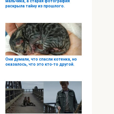
мальчика, а старая фотография
раскрыла тайну из прошлого.
Они думали, что спасли котенка, но
оказалось, что это кто-то другой.