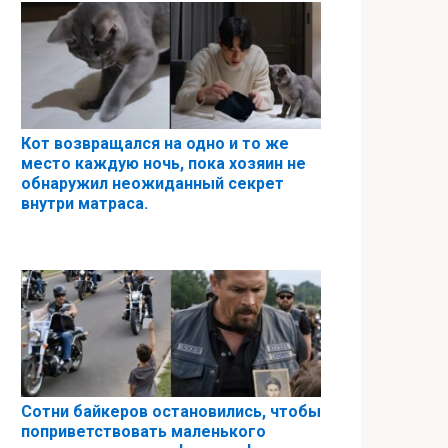
Кот возвращался на одно и то же
место каждую ночь, пока хозяин не
обнаружил неожиданный секрет
внутри матраса.
Сотни байкеров остановились, чтобы
поприветствовать маленького