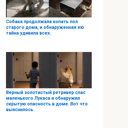
Собака продолжала копать пол
старого дома, и обнаруженная ею
тайна удивила всех.
Верный золотистый ретривер спас
маленького Лукаса и обнаружил
скрытую опасность в доме. Вот что
выяснилось.