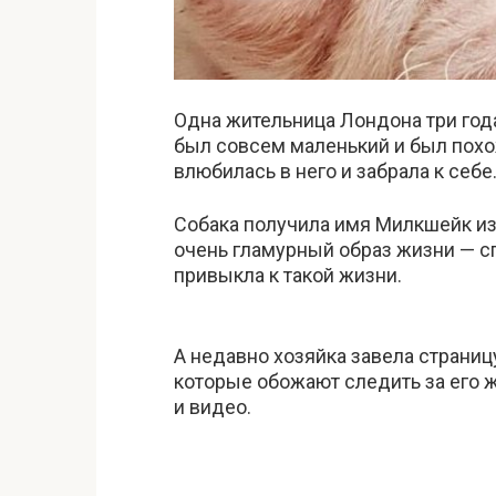
Одна жительница Лондона три год
был совсем маленький и был похо
влюбилась в него и забрала к себе
Собака получила имя Милкшейк из-
очень гламурный образ жизни — сп
привыкла к такой жизни.
А недавно хозяйка завела страниц
которые обожают следить за его 
и видео.