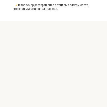
В тот вечер ресторан сиял в тёплом золотом свете.
Нежная музыка наполняла зал,
© 2026 INFO-COOL
Внимание! Данный веб ресурс носит исключительно
информационный характер. Информация с сайта
https://info-cool.ru не должна использоваться
самостоятельно (например, для лечения) и ни при каких
условиях не является публичной офертой. Перепечатка
материалов и использование их в любой форме, в том
числе и в электронных СМИ, возможны только с
обратной активной ссылкой на наш сайт, не закрытой от
индексации поисковыми системами.