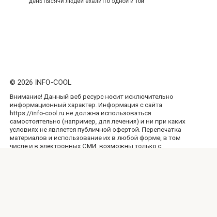
день тысячи людей ехали по одной и той
© 2026 INFO-COOL
Внимание! Данный веб ресурс носит исключительно
информационный характер. Информация с сайта
https://info-cool.ru не должна использоваться
самостоятельно (например, для лечения) и ни при каких
условиях не является публичной офертой. Перепечатка
материалов и использование их в любой форме, в том
числе и в электронных СМИ, возможны только с
обратной активной ссылкой на наш сайт, не закрытой от
индексации поисковыми системами.