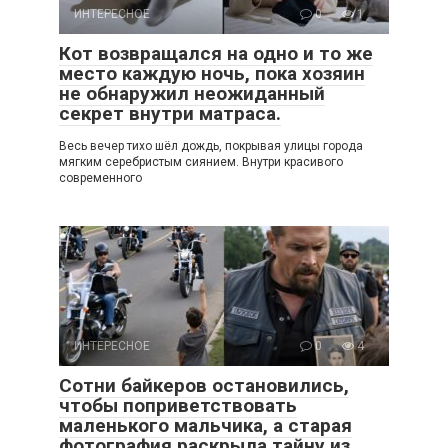
ИНТЕРЕСНОЕ
0
1
Кот возвращался на одно и то же
место каждую ночь, пока хозяин
не обнаружил неожиданный
секрет внутри матраса.
Весь вечер тихо шёл дождь, покрывая улицы города
мягким серебристым сиянием. Внутри красивого
современного
ИНТЕРЕСНОЕ
0
4
Сотни байкеров остановились,
чтобы поприветствовать
маленького мальчика, а старая
фотография раскрыла тайну из