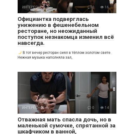
ИНТЕРЕСНОЕ
0
16
Официантка подверглась
унижению в фешенебельном
ресторане, но неожиданный
поступок незнакомца изменил всё
навсегда.
В тот вечер ресторан сиял в тёплом золотом свете.
Нежная музыка наполняла зал,
ИНТЕРЕСНОЕ
0
14
Отважная мать спасла дочь, но в
маленькой сумочке, спрятанной за
шкафчиком в ванной,