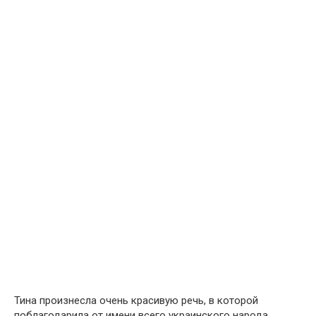
Тина произнесла очень красивую речь, в которой
поблагодарила от имени всего украинского народа