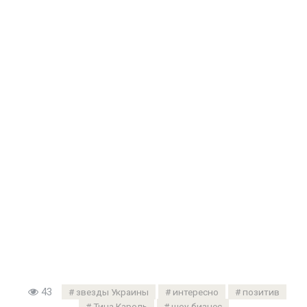
43
звезды Украины
интересно
позитив
Тина Кароль
шоу-бизнес