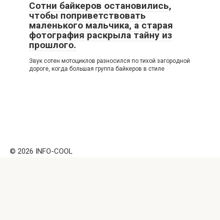
Сотни байкеров остановились,
чтобы поприветствовать
маленького мальчика, а старая
фотография раскрыла тайну из
прошлого.
Звук сотен мотоциклов разносился по тихой загородной
дороге, когда большая группа байкеров в стиле
© 2026 INFO-COOL
Внимание! Данный веб ресурс носит исключительно
информационный характер. Информация с сайта
https://info-cool.ru не должна использоваться
самостоятельно (например, для лечения) и ни при каких
условиях не является публичной офертой. Перепечатка
материалов и использование их в любой форме, в том
числе и в электронных СМИ, возможны только с