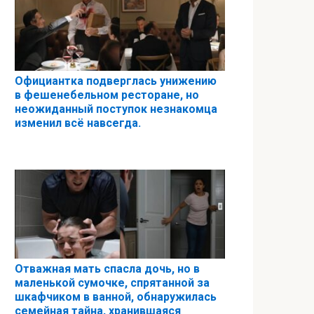
Официантка подверглась унижению
в фешенебельном ресторане, но
неожиданный поступок незнакомца
изменил всё навсегда.
Отважная мать спасла дочь, но в
маленькой сумочке, спрятанной за
шкафчиком в ванной, обнаружилась
семейная тайна, хранившаяся