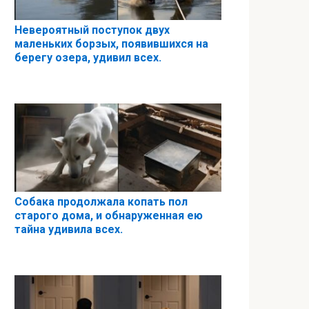
Невероятный поступок двух
маленьких борзых, появившихся на
берегу озера, удивил всех.
Собака продолжала копать пол
старого дома, и обнаруженная ею
тайна удивила всех.