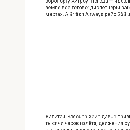
аэропорту Хитроу. Погода — идеаль
земле всё готово: диспетчеры раб
местах. А British Airways рейс 263
Капитан Элеонор Хэйс давно прив
тысячи часов налёта, движения р
выпущены, шасси опущено, двигате