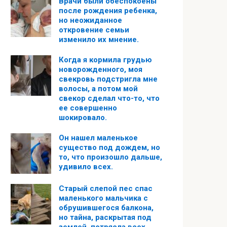
Врачи были обеспокоены
после рождения ребенка,
но неожиданное
откровение семьи
изменило их мнение.
Когда я кормила грудью
новорожденного, моя
свекровь подстригла мне
волосы, а потом мой
свекор сделал что-то, что
ее совершенно
шокировало.
Он нашел маленькое
существо под дождем, но
то, что произошло дальше,
удивило всех.
Старый слепой пес спас
маленького мальчика с
обрушившегося балкона,
но тайна, раскрытая под
землей, потрясла всех.