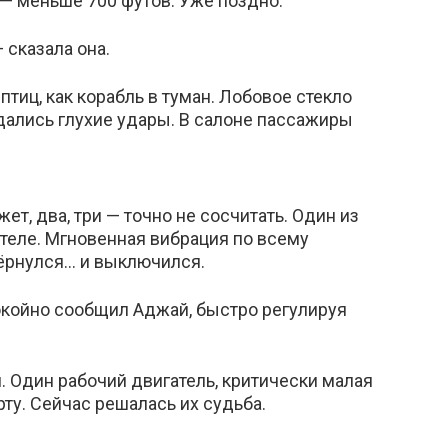
а — меньше 700 футов. Уже поздно.
 сказала она.
тиц, как корабль в туман. Лобовое стекло
дались глухие удары. В салоне пассажиры
жет, два, три — точно не сосчитать. Один из
теле. Мгновенная вибрация по всему
ёрнулся… и выключился.
покойно сообщил Аджай, быстро регулируя
. Один рабочий двигатель, критически малая
рту. Сейчас решалась их судьба.