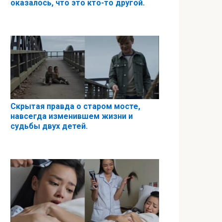
оказалось, что это кто-то другой.
Скрытая правда о старом мосте,
навсегда изменившем жизни и
судьбы двух детей.