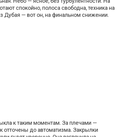
ная. Небо — ясное, без турбулентности. На
отают спокойно, полоса свободна, техника на
 из Дубая — вот он, на финальном снижении.
ыкла к таким моментам. За плечами —
ук отточены до автоматизма. Закрылки
ли гудят уверенно. Она взглянула на