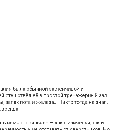
аталия была обычной застенчивой и
ей отец отвёл её в простой тренажёрный зал.
, запах пота и железа… Никто тогда не знал,
авсегда.
ть немного сильнее — как физически, так и
еренность и не отставать от сверстников. Но