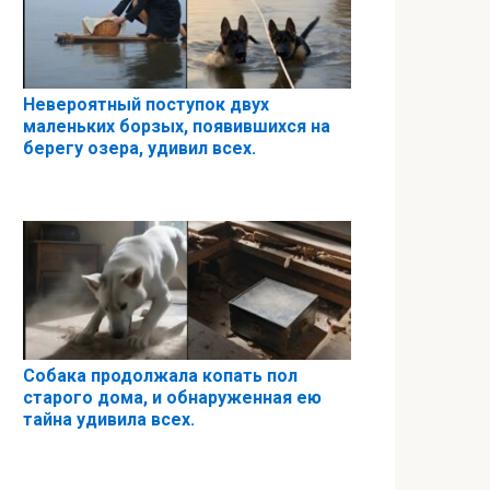
Невероятный поступок двух
маленьких борзых, появившихся на
берегу озера, удивил всех.
Собака продолжала копать пол
старого дома, и обнаруженная ею
тайна удивила всех.