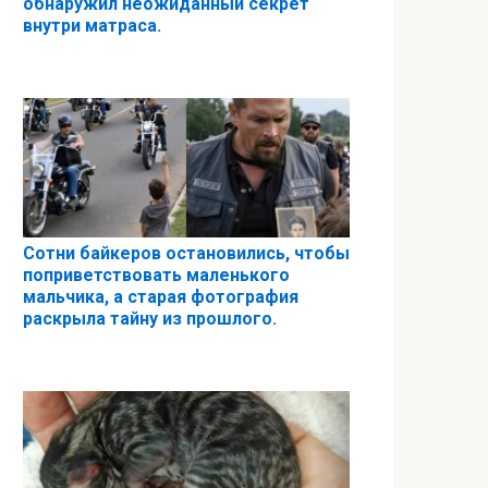
обнаружил неожиданный секрет
внутри матраса.
Сотни байкеров остановились, чтобы
поприветствовать маленького
мальчика, а старая фотография
раскрыла тайну из прошлого.