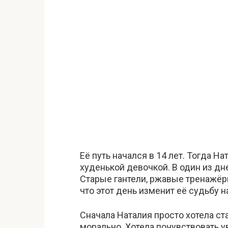
Её путь начался в 14 лет. Тогда Н
худенькой девочкой. В один из дн
Старые гантели, ржавые тренажёры
что этот день изменит её судьбу н
Сначала Наталия просто хотела ста
морально. Хотела почувствовать ув