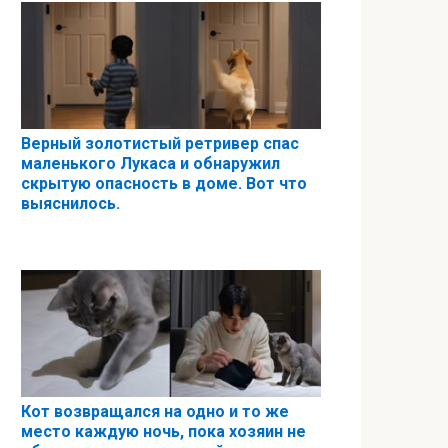
Верный золотистый ретривер спас
маленького Лукаса и обнаружил
скрытую опасность в доме. Вот что
выяснилось.
Кот возвращался на одно и то же
место каждую ночь, пока хозяин не