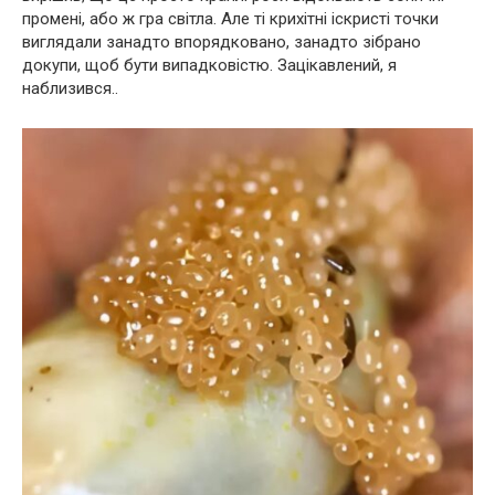
промені, або ж гра світла. Але ті крихітні іскристі точки
виглядали занадто впорядковано, занадто зібрано
докупи, щоб бути випадковістю. Зацікавлений, я
наблизився..