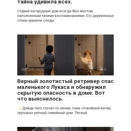
тайна удивила всех.
Старый загородный дом всегда был местом,
наполненным тихими воспоминаниями. Его деревянные
стены хранили следы
ИНТЕРЕСНОЕ
0
0
Верный золотистый ретривер спас
маленького Лукаса и обнаружил
скрытую опасность в доме. Вот
что выяснилось.
Дождь тихо стучал по окнам, пока спокойный вечер
окутывал уютный семейный дом. Тёплый