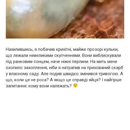
Нахилившись, я побачив крихітні, майже прозорі кульки,
що лежали невеликими скупченнями. Вони виблискували
під ранковим сонцем, наче ніжні перлини. На мить мене
охопило захоплення, ніби я натрапив на прихований скарб
у власному саду. Але подив швидко змінився тривогою. А
що, коли це не роса? А якщо це справді яйця? І найгірше
запитання: кому вони належать?