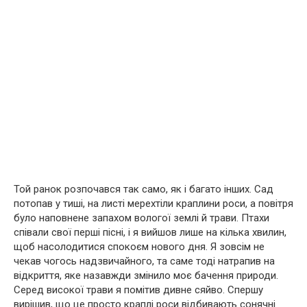
Той ранок розпочався так само, як і багато інших. Сад
потопав у тиші, на листі мерехтіли краплини роси, а повітря
було наповнене запахом вологої землі й трави. Птахи
співали свої перші пісні, і я вийшов лише на кілька хвилин,
щоб насолодитися спокоєм нового дня. Я зовсім не
чекав чогось надзвичайного, та саме тоді натрапив на
відкриття, яке назавжди змінило моє бачення природи.
Серед високої трави я помітив дивне сяйво. Спершу
вирішив, що це просто краплі роси відбивають сонячні