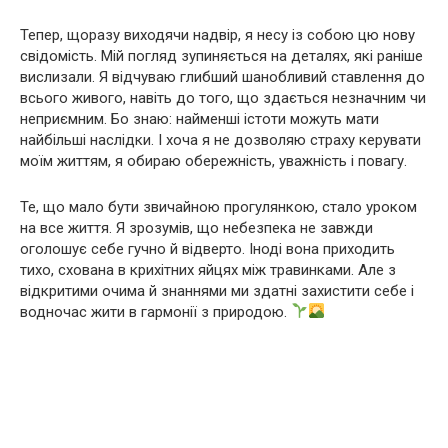
Тепер, щоразу виходячи надвір, я несу із собою цю нову
свідомість. Мій погляд зупиняється на деталях, які раніше
вислизали. Я відчуваю глибший шанобливий ставлення до
всього живого, навіть до того, що здається незначним чи
неприємним. Бо знаю: найменші істоти можуть мати
найбільші наслідки. І хоча я не дозволяю страху керувати
моїм життям, я обираю обережність, уважність і повагу.
Те, що мало бути звичайною прогулянкою, стало уроком
на все життя. Я зрозумів, що небезпека не завжди
оголошує себе гучно й відверто. Іноді вона приходить
тихо, схована в крихітних яйцях між травинками. Але з
відкритими очима й знаннями ми здатні захистити себе і
водночас жити в гармонії з природою.