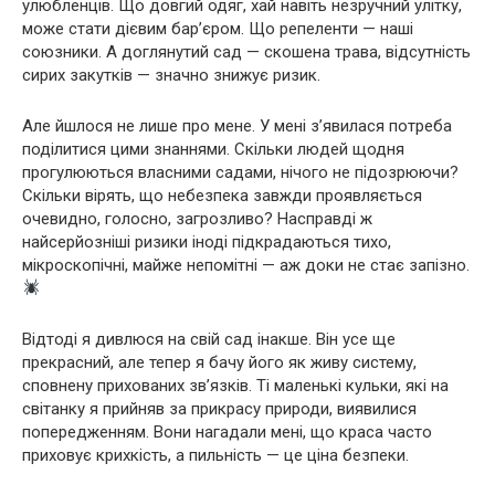
улюбленців. Що довгий одяг, хай навіть незручний улітку,
може стати дієвим бар’єром. Що репеленти — наші
союзники. А доглянутий сад — скошена трава, відсутність
сирих закутків — значно знижує ризик.
Але йшлося не лише про мене. У мені з’явилася потреба
поділитися цими знаннями. Скільки людей щодня
прогулюються власними садами, нічого не підозрюючи?
Скільки вірять, що небезпека завжди проявляється
очевидно, голосно, загрозливо? Насправді ж
найсерйозніші ризики іноді підкрадаються тихо,
мікроскопічні, майже непомітні — аж доки не стає запізно.
Відтоді я дивлюся на свій сад інакше. Він усе ще
прекрасний, але тепер я бачу його як живу систему,
сповнену прихованих зв’язків. Ті маленькі кульки, які на
світанку я прийняв за прикрасу природи, виявилися
попередженням. Вони нагадали мені, що краса часто
приховує крихкість, а пильність — це ціна безпеки.