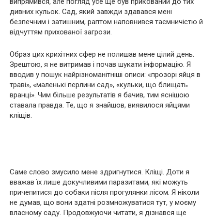
випрямився, але погляд усе ще був прикований до тих
дивних кульок. Сад, який завжди здавався мені
безпечним і затишним, раптом наповнився таємничістю й
відчуттям прихованої загрози.
Образ цих крихітних сфер не полишав мене цілий день.
Зрештою, я не витримав і почав шукати інформацію. Я
вводив у пошук найрізноманітніші описи: «прозорі яйця в
траві», «маленькі перлини сад», «кульки, що блищать
вранці». Чим більше результатів я бачив, тим яснішою
ставала правда. Те, що я знайшов, виявилося яйцями
кліщів.
Саме слово змусило мене здригнутися. Кліщі. Доти я
вважав їх лише докучливими паразитами, які можуть
причепитися до собаки після прогулянки лісом. Я ніколи
не думав, що вони здатні розмножуватися тут, у моєму
власному саду. Продовжуючи читати, я дізнався ще