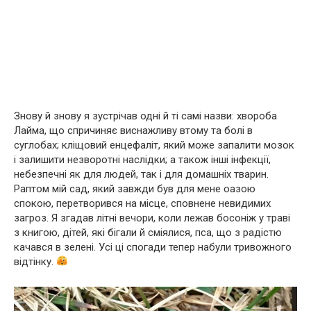
Знову й знову я зустрічав одні й ті самі назви: хвороба
Лайма, що спричиняє виснажливу втому та болі в
суглобах; кліщовий енцефаліт, який може запалити мозок
і залишити незворотні наслідки; а також інші інфекції,
небезпечні як для людей, так і для домашніх тварин.
Раптом мій сад, який завжди був для мене оазою
спокою, перетворився на місце, сповнене невидимих
загроз. Я згадав літні вечори, коли лежав босоніж у траві
з книгою, дітей, які бігали й сміялися, пса, що з радістю
качався в зелені. Усі ці спогади тепер набули тривожного
відтінку.