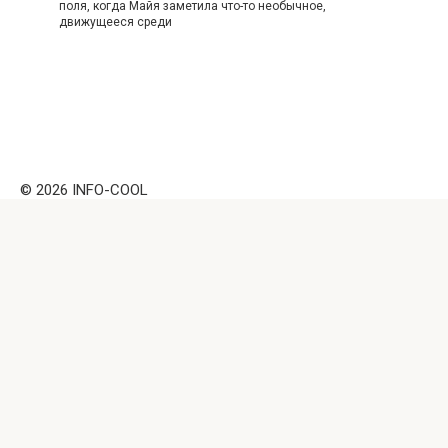
поля, когда Майя заметила что-то необычное,
движущееся среди
© 2026 INFO-COOL
Внимание! Данный веб ресурс носит исключительно
информационный характер. Информация с сайта
https://info-cool.ru не должна использоваться
самостоятельно (например, для лечения) и ни при каких
условиях не является публичной офертой. Перепечатка
материалов и использование их в любой форме, в том
числе и в электронных СМИ, возможны только с
обратной активной ссылкой на наш сайт, не закрытой от
индексации поисковыми системами.