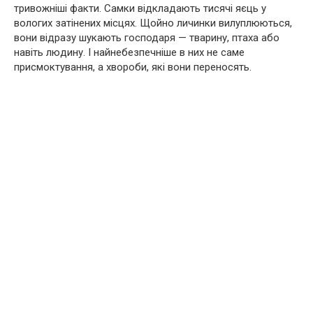
тривожніші факти. Самки відкладають тисячі яєць у
вологих затінених місцях. Щойно личинки вилуплюються,
вони відразу шукають господаря — тварину, птаха або
навіть людину. І найнебезпечніше в них не саме
присмоктування, а хвороби, які вони переносять.