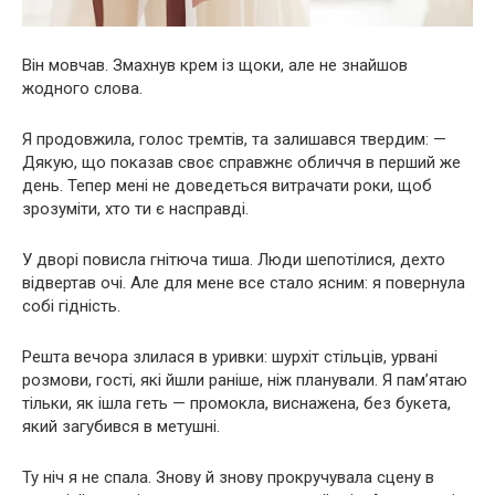
Він мовчав. Змахнув крем із щоки, але не знайшов
жодного слова.
Я продовжила, голос тремтів, та залишався твердим: —
Дякую, що показав своє справжнє обличчя в перший же
день. Тепер мені не доведеться витрачати роки, щоб
зрозуміти, хто ти є насправді.
У дворі повисла гнітюча тиша. Люди шепотілися, дехто
відвертав очі. Але для мене все стало ясним: я повернула
собі гідність.
Решта вечора злилася в уривки: шурхіт стільців, урвані
розмови, гості, які йшли раніше, ніж планували. Я пам’ятаю
тільки, як ішла геть — промокла, виснажена, без букета,
який загубився в метушні.
Ту ніч я не спала. Знову й знову прокручувала сцену в