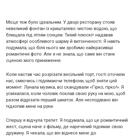
Місце теж було ідеальним. У дворі ресторану стояв
невеликий фонтан із кришталево чистою водою, що
блищала під літнім сонцем. Тихий плюскіт надавав
атмосфері особливого шарму й витонченості. Я навіть
подумала, що біля нього ми зробимо найкрасивіші
романтичні фото. Але я не знала, що саме він стане
сценою мого приниження.
Коли настав час розрізати весільний торт, гості оточили
нас, сміючись і піднімаючи телефони, щоб зняти цей
момент. Лунала музика, всі скандували «Гірко, гірко!». Я
усміхалася, коли чоловік поклав свою руку на мою, щоб
разом відрізати перший шматок. Але несподівано він
підхопив мене на руки.
Спершу я відчула трепет. Я подумала, що це романтичний
жест, сцена наче з фільму, де наречений піднімає свою
дружину. Я чекала, що він віднесе мене до