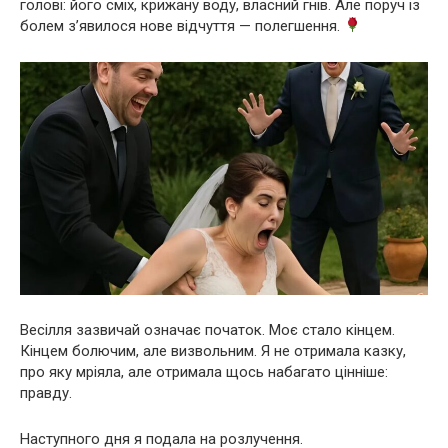
голові: його сміх, крижану воду, власний гнів. Але поруч із
болем з’явилося нове відчуття — полегшення.
Весілля зазвичай означає початок. Моє стало кінцем.
Кінцем болючим, але визвольним. Я не отримала казку,
про яку мріяла, але отримала щось набагато цінніше:
правду.
Наступного дня я подала на розлучення.