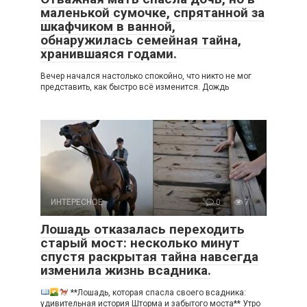
маленькой сумочке, спрятанной за
шкафчиком в ванной,
обнаружилась семейная тайна,
хранившаяся годами.
Вечер начался настолько спокойно, что никто не мог
представить, как быстро всё изменится. Дождь
ИНТЕРЕСНОЕ
0
7
Лошадь отказалась переходить
старый мост: несколько минут
спустя раскрытая тайна навсегда
изменила жизнь всадника.
**Лошадь, которая спасла своего всадника:
удивительная история Шторма и забытого моста** Утро