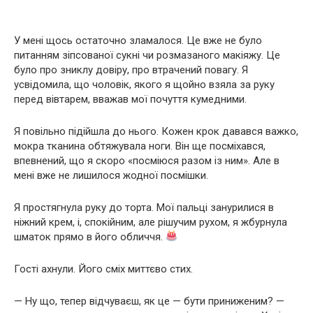
У мені щось остаточно зламалося. Це вже не було
питанням зіпсованої сукні чи розмазаного макіяжу. Це
було про зниклу довіру, про втрачений повагу. Я
усвідомила, що чоловік, якого я щойно взяла за руку
перед вівтарем, вважав мої почуття кумедними.
Я повільно підійшла до нього. Кожен крок давався важко,
мокра тканина обтяжувала ноги. Він ще посміхався,
впевнений, що я скоро «посміюся разом із ним». Але в
мені вже не лишилося жодної посмішки.
Я простягнула руку до торта. Мої пальці занурилися в
ніжний крем, і, спокійним, але рішучим рухом, я жбурнула
шматок прямо в його обличчя.
Гості ахнули. Його сміх миттєво стих.
— Ну що, тепер відчуваєш, як це — бути приниженим? —