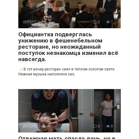
ИНТЕРЕСНОЕ
0
7
Официантка подверглась
унижению в фешенебельном
ресторане, но неожиданный
поступок незнакомца изменил всё
навсегда.
В тот вечер ресторан сиял в тёплом золотом свете.
Нежная музыка наполняла зал,
ИНТЕРЕСНОЕ
0
8
Отважная мать спасла дочь, но в