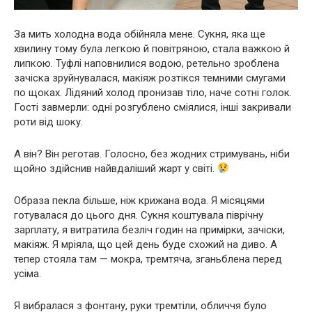
За мить холодна вода обійняла мене. Сукня, яка ще
хвилину тому була легкою й повітряною, стала важкою й
липкою. Туфлі наповнилися водою, ретельно зроблена
зачіска зруйнувалася, макіяж розтікся темними смугами
по щоках. Лідяний холод пронизав тіло, наче сотні голок.
Гості завмерли: одні розгублено сміялися, інші закривали
роти від шоку.
А він? Він реготав. Голосно, без жодних стримувань, ніби
щойно здійснив найвдаліший жарт у світі.
Образа пекла більше, ніж крижана вода. Я місяцями
готувалася до цього дня. Сукня коштувала піврічну
зарплату, я витратила безліч годин на примірки, зачіски,
макіяж. Я мріяла, що цей день буде схожий на диво. А
тепер стояла там — мокра, тремтяча, зганьблена перед
усіма.
Я вибралася з фонтану, руки тремтіли, обличчя було