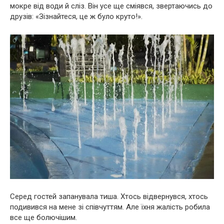
мокре від води й сліз. Він усе ще сміявся, звертаючись до
друзів: «Зізнайтеся, це ж було круто!».
Серед гостей запанувала тиша. Хтось відвернувся, хтось
подивився на мене зі співчуттям. Але їхня жалість робила
все ще болючішим.