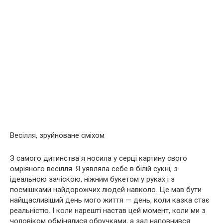
Весілля, зруйноване сміхом
З самого дитинства я носила у серці картину свого
омріяного весілля. Я уявляла себе в білій сукні, з
ідеальною зачіскою, ніжним букетом у руках і з
посмішками найдорожчих людей навколо. Це мав бути
найщасливіший день мого життя — день, коли казка стає
реальністю. І коли нарешті настав цей момент, коли ми з
чоловіком обмінялися обручками, а зал наповнився