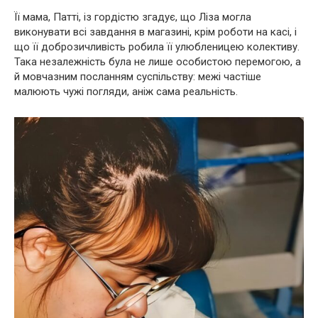
Її мама, Патті, із гордістю згадує, що Ліза могла
виконувати всі завдання в магазині, крім роботи на касі, і
що її доброзичливість робила її улюбленицею колективу.
Така незалежність була не лише особистою перемогою, а
й мовчазним посланням суспільству: межі частіше
малюють чужі погляди, аніж сама реальність.