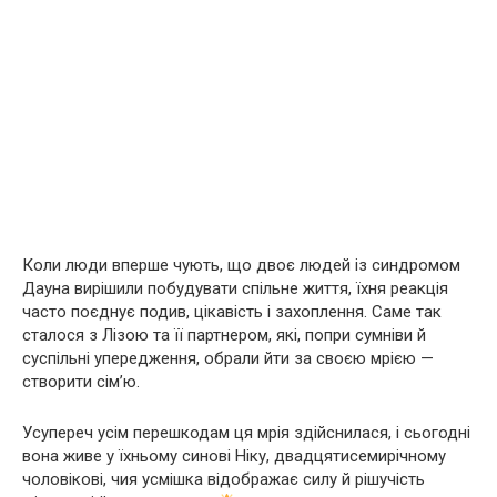
Коли люди вперше чують, що двоє людей із синдромом
Дауна вирішили побудувати спільне життя, їхня реакція
часто поєднує подив, цікавість і захоплення. Саме так
сталося з Лізою та її партнером, які, попри сумніви й
суспільні упередження, обрали йти за своєю мрією —
створити сім’ю.
Усупереч усім перешкодам ця мрія здійснилася, і сьогодні
вона живе у їхньому синові Ніку, двадцятисемирічному
чоловікові, чия усмішка відображає силу й рішучість