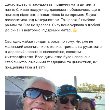
Дехто відверто засуджував її рішення мати дитину, а
навіть близькі подруги віддалялися, побоюючись, що її
приклад підштовхне інших жінок із синдромом Дауна
замислитися над материнством. Такі реакції глибоко
ранили, та Ліза не здалася. Силу вона черпала з любові
до сина і з невтомної підтримки матері.
Сьогодні, майже тридцять років по тому, Нік уже не
маленький хлопчик, якого колись тримала на руках мати,
а дорослий чоловік із впевненістю, спокоєм і
життєрадісністю. Його дитинство було наповнене
стабільністю, сімейними традиціями та цінностями, які
прищепили Ліза й Патті.