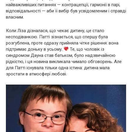
найважливіших питаннях — контрацепції, гармонії в парі,
відповідальності — аби її вибір був усвідомленим і справді
власним.
Коли Ліза дізналася, що чекає дитину, це стало
несподіванкою. Патті зізнається, що спершу була
розгублена, проте одразу прийняла чітке рішення: вона
підтримає доньку в усьому.
Те, що чоловік із
синдромом Дауна став батьком, було надзвичайною
рідкістю, і ця новина викликала чимало обговорень. Але
для Патті існувала тільки одна істина: дитина мала
зростати в атмосфері любові.