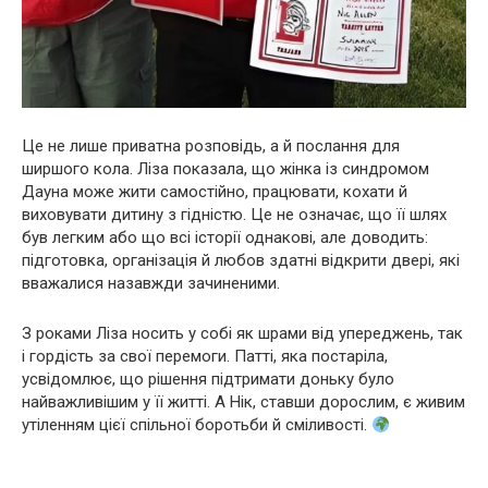
Це не лише приватна розповідь, а й послання для
ширшого кола. Ліза показала, що жінка із синдромом
Дауна може жити самостійно, працювати, кохати й
виховувати дитину з гідністю. Це не означає, що її шлях
був легким або що всі історії однакові, але доводить:
підготовка, організація й любов здатні відкрити двері, які
вважалися назавжди зачиненими.
З роками Ліза носить у собі як шрами від упереджень, так
і гордість за свої перемоги. Патті, яка постаріла,
усвідомлює, що рішення підтримати доньку було
найважливішим у її житті. А Нік, ставши дорослим, є живим
утіленням цієї спільної боротьби й сміливості.