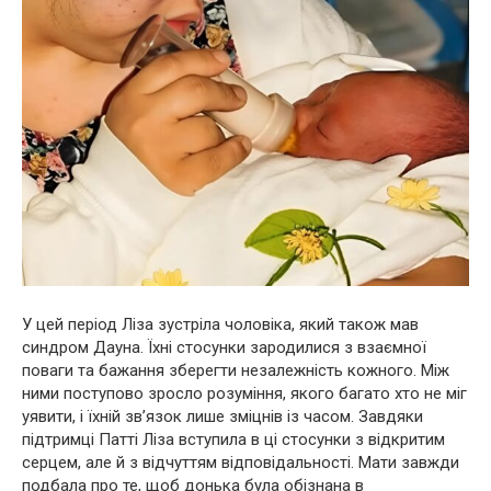
У цей період Ліза зустріла чоловіка, який також мав
синдром Дауна. Їхні стосунки зародилися з взаємної
поваги та бажання зберегти незалежність кожного. Між
ними поступово зросло розуміння, якого багато хто не міг
уявити, і їхній зв’язок лише зміцнів із часом. Завдяки
підтримці Патті Ліза вступила в ці стосунки з відкритим
серцем, але й з відчуттям відповідальності. Мати завжди
подбала про те, щоб донька була обізнана в