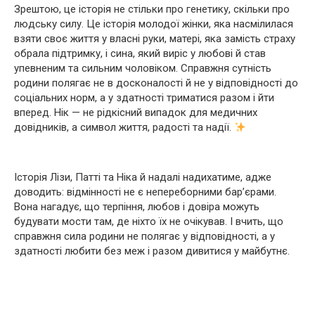
Зрештою, це історія не стільки про генетику, скільки про
людську силу. Це історія молодої жінки, яка насмілилася
взяти своє життя у власні руки, матері, яка замість страху
обрала підтримку, і сина, який виріс у любові й став
упевненим та сильним чоловіком. Справжня сутність
родини полягає не в досконалості й не у відповідності до
соціальних норм, а у здатності триматися разом і йти
вперед. Нік — не рідкісний випадок для медичних
довідників, а символ життя, радості та надії.
Історія Лізи, Патті та Ніка й надалі надихатиме, адже
доводить: відмінності не є непереборними бар’єрами.
Вона нагадує, що терпіння, любов і довіра можуть
будувати мости там, де ніхто їх не очікував. І вчить, що
справжня сила родини не полягає у відповідності, а у
здатності любити без меж і разом дивитися у майбутнє.