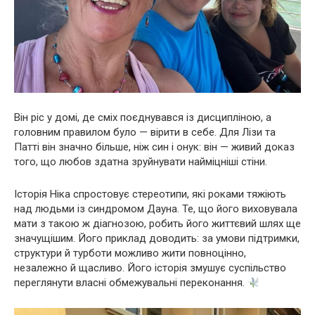
Він ріс у домі, де сміх поєднувався із дисципліною, а
головним правилом було — вірити в себе. Для Лізи та
Патті він значно більше, ніж син і онук: він — живий доказ
того, що любов здатна зруйнувати найміцніші стіни.
Історія Ніка спростовує стереотипи, які роками тяжіють
над людьми із синдромом Дауна. Те, що його виховувала
мати з такою ж діагнозою, робить його життєвий шлях ще
значущішим. Його приклад доводить: за умови підтримки,
структури й турботи можливо жити повноцінно,
незалежно й щасливо. Його історія змушує суспільство
переглянути власні обмежувальні переконання.