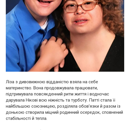
Ліза з дивовижною відданістю взяла на себе
материнство. Вона продовжувала працювати,
підтримувала повсякденний ритм життя і водночас
дарувала Нікові всю ніжність та турботу. Патті стала її
найбільшою союзницею, розділяла обов’язки й разом із
донькою створила міцний родинний осередок, сповнений
стабільності й тепла.