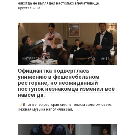
никогда не выглядел настолько впечатляюще.
Хрустальные
ИНТЕРЕСНОЕ
0
16
Официантка подверглась
унижению в фешенебельном
ресторане, но неожиданный
поступок незнакомца изменил всё
навсегда.
В тот вечер ресторан сиял в тёплом золотом свете.
Нежная музыка наполняла зал,