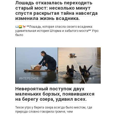
Лошадь отказалась переходить
старый мост: несколько минут
спустя раскрытая тайна навсегда
изменила жизнь всадника.
**Лошадь, которая спасла своего всадника:
удивительная история Шторма и забытого моста** Утро
было
ИНТЕРЕСНОЕ
0
9
Невероятный поступок двух
маленьких борзых, появившихся
на берегу озера, удивил всех.
Тихое утро у берега озера всегда было местом, где
природа словно говорила громче, чем