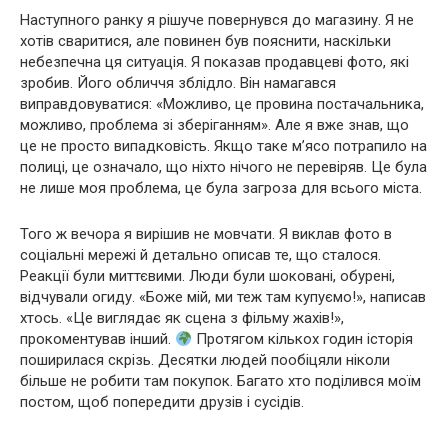
Наступного ранку я рішуче повернувся до магазину. Я не
хотів сваритися, але повинен був пояснити, наскільки
небезпечна ця ситуація. Я показав продавцеві фото, які
зробив. Його обличчя зблідло. Він намагався
виправдовуватися: «Можливо, це провина постачальника,
можливо, проблема зі зберіганням». Але я вже знав, що
це не просто випадковість. Якщо таке м’ясо потрапило на
полиці, це означало, що ніхто нічого не перевіряв. Це була
не лише моя проблема, це була загроза для всього міста.
Того ж вечора я вирішив не мовчати. Я виклав фото в
соціальні мережі й детально описав те, що сталося.
Реакції були миттєвими. Люди були шоковані, обурені,
відчували огиду. «Боже мій, ми теж там купуємо!», написав
хтось. «Це виглядає як сцена з фільму жахів!»,
прокоментував інший.
Протягом кількох годин історія
поширилася скрізь. Десятки людей пообіцяли ніколи
більше не робити там покупок. Багато хто поділився моїм
постом, щоб попередити друзів і сусідів.