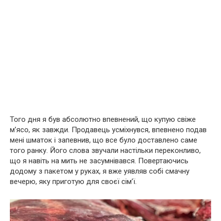
Того дня я був абсолютно впевнений, що купую свіже
м’ясо, як завжди. Продавець усміхнувся, впевнено подав
мені шматок і запевнив, що все було доставлено саме
того ранку. Його слова звучали настільки переконливо,
що я навіть на мить не засумнівався. Повертаючись
додому з пакетом у руках, я вже уявляв собі смачну
вечерю, яку приготую для своєї сім’ї.