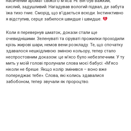
насичений аромат свіжого м’яса. Ні. Він був важкий,
кислий, задушливий. Нагадував вологий підвал, де забута
їжа тихо гниє. Сморід, що в’їдається всюди. Інстинктивно
я відступив, серце забилося швидше і швидше.
Коли я перевернув шматок, докази стали ще
очевиднішими. Зеленуваті та сіруваті прожилки проходили
крізь жирові шари, немов вени розкладу. Те, що спочатку
здавалося нешкідливою зміною кольору, тепер стало
неспростовним доказом: це м’ясо було небезпечним. У ту
мить у моїй голові пролунали слова моєї бабусі: «М’ясо
ніколи не бреше. Якщо колір змінився – воно вже
попереджає тебе». Слова, які колись здавалися
забобоном, тепер звучали як пророцтво.