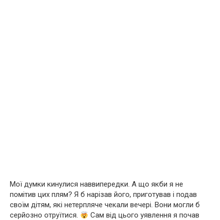
Мої думки кинулися наввипередки. А що якби я не
помітив цих плям? Я б нарізав його, приготував і подав
своїм дітям, які нетерпляче чекали вечері. Вони могли б
серйозно отруїтися.
Сам від цього уявлення я почав