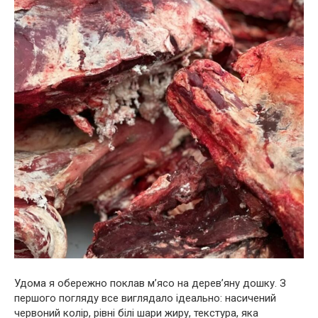
Удома я обережно поклав м’ясо на дерев’яну дошку. З
першого погляду все виглядало ідеально: насичений
червоний колір, рівні білі шари жиру, текстура, яка