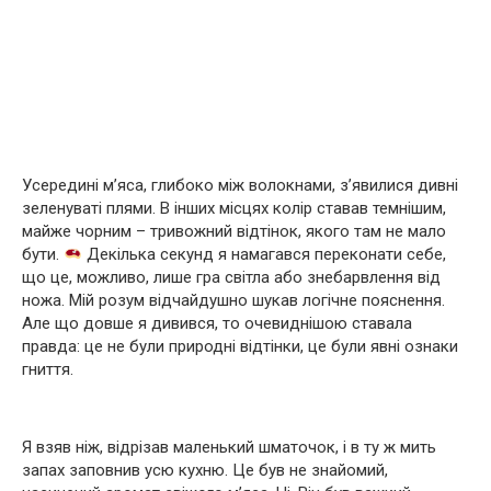
Усередині м’яса, глибоко між волокнами, з’явилися дивні
зеленуваті плями. В інших місцях колір ставав темнішим,
майже чорним – тривожний відтінок, якого там не мало
бути.
Декілька секунд я намагався переконати себе,
що це, можливо, лише гра світла або знебарвлення від
ножа. Мій розум відчайдушно шукав логічне пояснення.
Але що довше я дивився, то очевиднішою ставала
правда: це не були природні відтінки, це були явні ознаки
гниття.
Я взяв ніж, відрізав маленький шматочок, і в ту ж мить
запах заповнив усю кухню. Це був не знайомий,