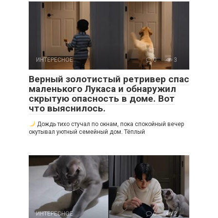
ИНТЕРЕСНОЕ
0
3
Верный золотистый ретривер спас
маленького Лукаса и обнаружил
скрытую опасность в доме. Вот
что выяснилось.
Дождь тихо стучал по окнам, пока спокойный вечер
окутывал уютный семейный дом. Тёплый
ИНТЕРЕСНОЕ
0
2