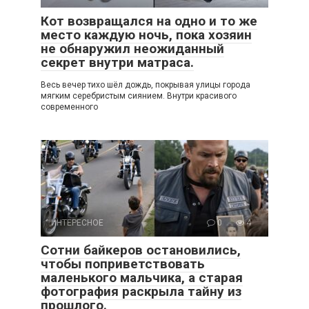
Кот возвращался на одно и то же
место каждую ночь, пока хозяин
не обнаружил неожиданный
секрет внутри матраса.
Весь вечер тихо шёл дождь, покрывая улицы города
мягким серебристым сиянием. Внутри красивого
современного
ИНТЕРЕСНОЕ
0
4
Сотни байкеров остановились,
чтобы поприветствовать
маленького мальчика, а старая
фотография раскрыла тайну из
прошлого.