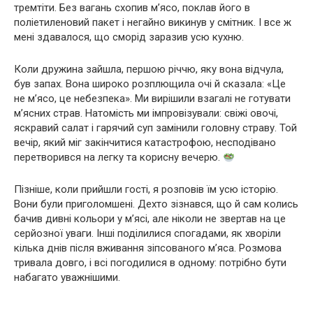
тремтіти. Без вагань схопив м’ясо, поклав його в
поліетиленовий пакет і негайно викинув у смітник. І все ж
мені здавалося, що сморід заразив усю кухню.
Коли дружина зайшла, першою річчю, яку вона відчула,
був запах. Вона широко розплющила очі й сказала: «Це
не м’ясо, це небезпека». Ми вирішили взагалі не готувати
м’ясних страв. Натомість ми імпровізували: свіжі овочі,
яскравий салат і гарячий суп замінили головну страву. Той
вечір, який міг закінчитися катастрофою, несподівано
перетворився на легку та корисну вечерю.
Пізніше, коли прийшли гості, я розповів їм усю історію.
Вони були приголомшені. Дехто зізнався, що й сам колись
бачив дивні кольори у м’ясі, але ніколи не звертав на це
серйозної уваги. Інші поділилися спогадами, як хворіли
кілька днів після вживання зіпсованого м’яса. Розмова
тривала довго, і всі погодилися в одному: потрібно бути
набагато уважнішими.