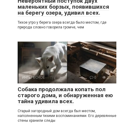
Невероятный поступок двух
маленьких борзых, появившихся
на берегу озера, удивил всех.
Тихое утро у берега озера всегда было местом, где
природа словно говорила громче, чем
ИНТЕРЕСНОЕ
0
2
Собака продолжала копать пол
старого дома, и обнаруженная ею
тайна удивила всех.
Старый загородный дом всегда был местом,
наполненным тихими воспоминаниями. Его деревянные
стены хранили следы