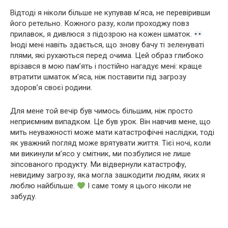
Відтоді я ніколи більше не купував м’яса, не перевіривши
його ретельно. Кожного разу, коли проходжу повз
прилавок, я дивлюся з підозрою на кожен шматок.
Іноді мені навіть здається, що знову бачу ті зеленуваті
плями, які рухаються перед очима. Цей образ глибоко
врізався в мою пам’ять і постійно нагадує мені: краще
втратити шматок м’яса, ніж поставити під загрозу
здоров’я своєї родини.
Для мене той вечір був чимось більшим, ніж просто
неприємним випадком. Це був урок. Він навчив мене, що
мить неуважності може мати катастрофічні наслідки, тоді
як уважний погляд може врятувати життя. Тієї ночі, коли
ми викинули м’ясо у смітник, ми позбулися не лише
зіпсованого продукту. Ми відвернули катастрофу,
невидиму загрозу, яка могла зашкодити людям, яких я
люблю найбільше.
І саме тому я цього ніколи не
забуду.