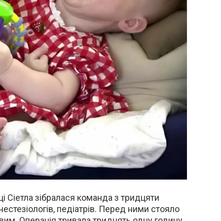
іці Сіетла зібралася команда з тридцяти
 анестезіологів, педіатрів. Перед ними стояло
им. Операція тривала тридцять одну годину.