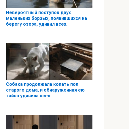
Невероятный поступок двух
маленьких борзых, появившихся на
берегу озера, удивил всех.
Собака продолжала копать пол
старого дома, и обнаруженная ею
тайна удивила всех.