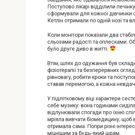
Поступово лікарі відділили печінк
сформували для кожної дівчинки ок
Кетлін отримали по одній нозі та в
Коли монітори показали два стабіл
сльозами радості та оплесками. Об
було друге диво в житті.
Втім, шлях до одужання був складни
фізіотерапії та безперервних огля
рівновагу, робити кроки та поступо
ставав перемогою, а кожна невдач
У підлітковому віці характери сест
себе музику: вона годинами сиділа 
відлунювали спогади про їхню спіл
мріяла вивчати біомедицину, щоб в
отримала сама. Попри різні інтере
міцнішим за будь-який шрам.