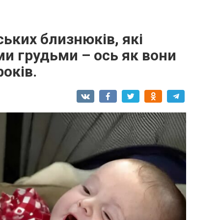
ських близнюків, які
и грудьми – ось як вони
оків.