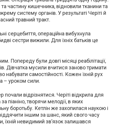
у та частину кишечника, відновили тканини та
рему систему органів. У результаті Черіті й
ласний травний тракт.
ьні серцебиття, операційна вибухнула
идві сестри вижили. Для їхніх батьків це
м. Попереду були довгі місяці реабілітації,
дів. Дівчатка мусили вчитися заново тримати
во набувати самостійності. Кожен їхній рух
а – уроком сили.
ер почали відрізнятися. Черіті відкрила для
за піаніно, творячи мелодії, в яких
ьну боротьбу. Кетлін же захопилася наукою і
іддячити іншим за шанс, який свого часу
си, їхній невидимий зв’язок залишався