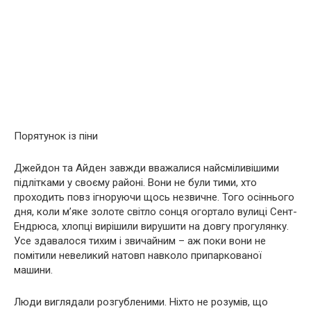
Порятунок із піни
Джейдон та Айден завжди вважалися найсміливішими
підлітками у своєму районі. Вони не були тими, хто
проходить повз ігноруючи щось незвичне. Того осіннього
дня, коли м’яке золоте світло сонця огортало вулиці Сент-
Ендрюса, хлопці вирішили вирушити на довгу прогулянку.
Усе здавалося тихим і звичайним – аж поки вони не
помітили невеликий натовп навколо припаркованої
машини.
Люди виглядали розгубленими. Ніхто не розумів, що