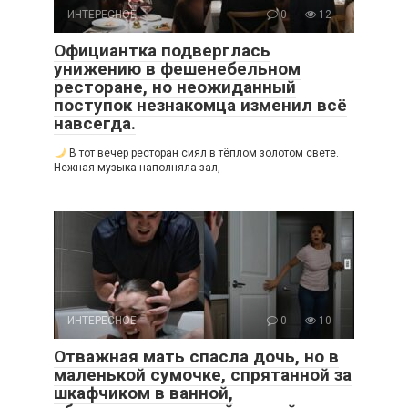
ИНТЕРЕСНОЕ
0
12
Официантка подверглась
унижению в фешенебельном
ресторане, но неожиданный
поступок незнакомца изменил всё
навсегда.
В тот вечер ресторан сиял в тёплом золотом свете.
Нежная музыка наполняла зал,
ИНТЕРЕСНОЕ
0
10
Отважная мать спасла дочь, но в
маленькой сумочке, спрятанной за
шкафчиком в ванной,