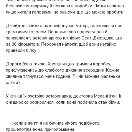
беззахисну тваринку й поклали в коробку. Люди навколо
лише хитали головами, не знаючи, що ще можна зробити.
Джейдон швидко зателефонував матері, розповівши все
тремтячим голосом. Вона миттєво відреагувала й
зв’язалася з ветеринарною клінікою Сент-Джорджа, що
за 30 кілометрів. Персонал наполіг, щоб вони негайно
привезли білку.
Дорога була тихою. Хлопці міцно тримали коробку,
прислухаючись до слабкого дихання всередині. Кожна
хвилина тягнулася, наче година
. Чи виживе маленька
істота?
У клініці їх зустріла ветеринарка, докторка Мелані Іган. Її
очі широко розкрилися, коли вона побачила стан білки.
– Ніколи в житті я не бачила нічого подібного, –
прошепотіла вона, приголомшена.