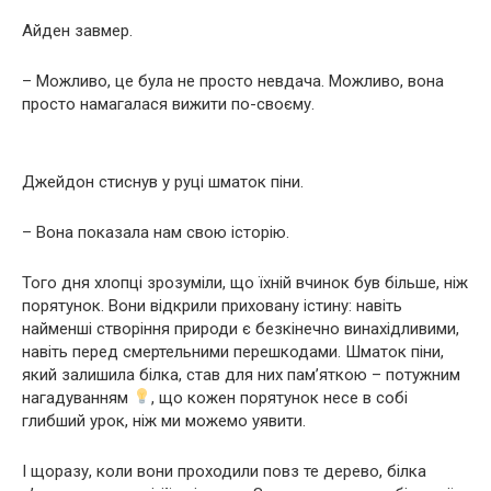
Айден завмер.
– Можливо, це була не просто невдача. Можливо, вона
просто намагалася вижити по-своєму.
Джейдон стиснув у руці шматок піни.
– Вона показала нам свою історію.
Того дня хлопці зрозуміли, що їхній вчинок був більше, ніж
порятунок. Вони відкрили приховану істину: навіть
найменші створіння природи є безкінечно винахідливими,
навіть перед смертельними перешкодами. Шматок піни,
який залишила білка, став для них пам’яткою – потужним
нагадуванням
, що кожен порятунок несе в собі
глибший урок, ніж ми можемо уявити.
І щоразу, коли вони проходили повз те дерево, білка