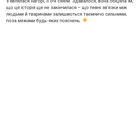
з’являлася нагорі, її очі сяяли. Здавалося, вона обіцяла їм,
що ця історія ще не закінчилася – що певні зв’язки між
людьми й тваринами залишаються таємничо сильними,
поза межами будь-яких пояснень.