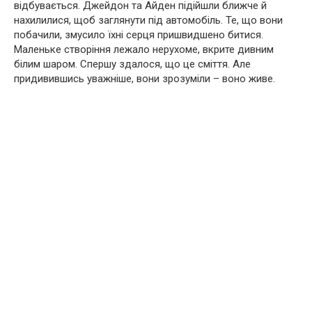
відбувається. Джейдон та Айден підійшли ближче й
нахилилися, щоб заглянути під автомобіль. Те, що вони
побачили, змусило їхні серця пришвидшено битися.
Маленьке створіння лежало нерухоме, вкрите дивним
білим шаром. Спершу здалося, що це сміття. Але
придивившись уважніше, вони зрозуміли – воно живе.