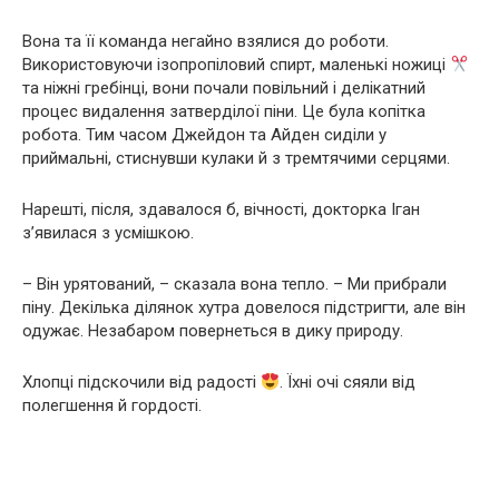
Вона та її команда негайно взялися до роботи.
Використовуючи ізопропіловий спирт, маленькі ножиці
та ніжні гребінці, вони почали повільний і делікатний
процес видалення затверділої піни. Це була копітка
робота. Тим часом Джейдон та Айден сиділи у
приймальні, стиснувши кулаки й з тремтячими серцями.
Нарешті, після, здавалося б, вічності, докторка Іган
з’явилася з усмішкою.
– Він урятований, – сказала вона тепло. – Ми прибрали
піну. Декілька ділянок хутра довелося підстригти, але він
одужає. Незабаром повернеться в дику природу.
Хлопці підскочили від радості
. Їхні очі сяяли від
полегшення й гордості.