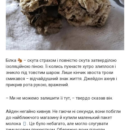
Білка
– скута страхом і повністю скута затверділою
ізоляційною піною. Її колись пухнасте хутро злиплося і
зникло під товстим шаром. Лише кінчик хвоста трохи
смикався – відчайдушний знак життя. Джейдон ахнув і
прикрив рота рукою, вражений.
– Ми не можемо залишити її тут, – твердо сказав він.
Айден негайно кивнув. Не гаючи ні секунди, вони побігли
до найближчого магазину й купили маленький пакет
молока
. Це було небагато, але могло слугувати
тимчасовим прихистком. Обережно вони підняли