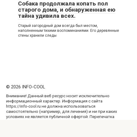
Собака продолжала копать пол
старого дома, и обнаруженная ею
тайна удивила всех.
Старый загородный дом всегда был местом,
наполненным тихими воспоминаниями. Его деревянные
стены хранили следы
© 2026 INFO-COOL
Внимание! Данный веб ресурс носит исключительно
информационный характер. Информация с сайта
https://info-cool.ru не должна использоваться
самостоятельно (например, для лечения) и ни при каких
условиях не является публичной офертой. Перепечатка
материалов и использование их в любой форме, в том
числе и в электронных СМИ, возможны только с
обратной активной ссылкой на наш сайт, не закрытой от