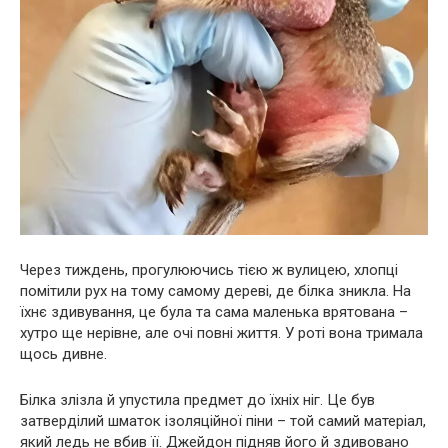
Через тиждень, прогулюючись тією ж вулицею, хлопці
помітили рух на тому самому дереві, де білка зникла. На
їхнє здивування, це була та сама маленька врятована –
хутро ще нерівне, але очі повні життя. У роті вона тримала
щось дивне.
Білка злізла й упустила предмет до їхніх ніг. Це був
затверділий шматок ізоляційної піни – той самий матеріал,
який ледь не вбив її. Джейдон підняв його й здивовано