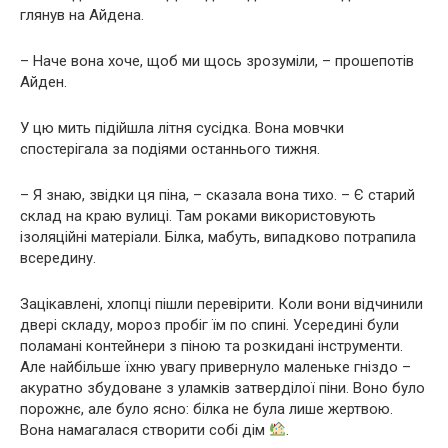
глянув на Айдена.
– Наче вона хоче, щоб ми щось зрозуміли, – прошепотів
Айден.
У цю мить підійшла літня сусідка. Вона мовчки
спостерігала за подіями останнього тижня.
– Я знаю, звідки ця піна, – сказала вона тихо. – Є старий
склад на краю вулиці. Там роками використовують
ізоляційні матеріали. Білка, мабуть, випадково потрапила
всередину.
Зацікавлені, хлопці пішли перевірити. Коли вони відчинили
двері складу, мороз пробіг їм по спині. Усередині були
поламані контейнери з піною та розкидані інструменти.
Але найбільше їхню увагу привернуло маленьке гніздо –
акуратно збудоване з уламків затверділої піни. Воно було
порожнє, але було ясно: білка не була лише жертвою.
Вона намагалася створити собі дім
.