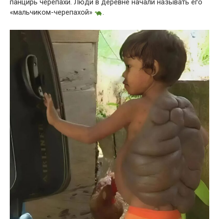
панцирь черепахи. Люди в деревне начали называть его
«мальчиком-черепахой»
.