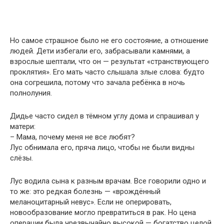
Но самое страшное было не его состояние, а отношение
людей. Дети избегали его, забрасывали камнями, а
взрослые шептали, что он — результат «странствующего
проклятия». Его мать часто слышала злые слова: будто
она согрешила, потому что зачала ребёнка в ночь
полнолуния.
Дидье часто сидел в тёмном углу дома и спрашивал у
матери:
– Мама, почему меня не все любят?
Лус обнимала его, пряча лицо, чтобы не были видны
слёзы.
Лус водила сына к разным врачам. Все говорили одно и
то же: это редкая болезнь — «врождённый
меланоцитарный невус». Если не оперировать,
новообразование могло превратиться в рак. Но цена
операции была чрезвычайно высокой — богатство целой