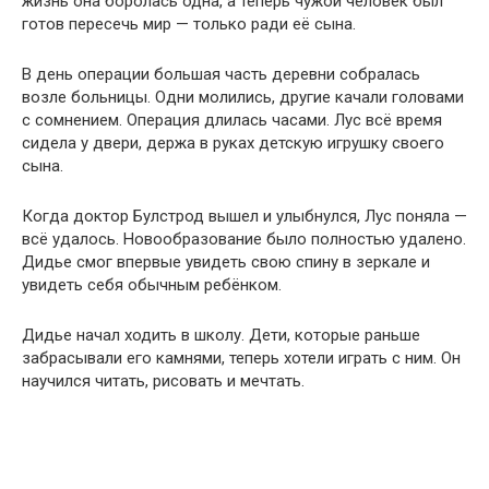
жизнь она боролась одна, а теперь чужой человек был
готов пересечь мир — только ради её сына.
В день операции большая часть деревни собралась
возле больницы. Одни молились, другие качали головами
с сомнением. Операция длилась часами. Лус всё время
сидела у двери, держа в руках детскую игрушку своего
сына.
Когда доктор Булстрод вышел и улыбнулся, Лус поняла —
всё удалось. Новообразование было полностью удалено.
Дидье смог впервые увидеть свою спину в зеркале и
увидеть себя обычным ребёнком.
Дидье начал ходить в школу. Дети, которые раньше
забрасывали его камнями, теперь хотели играть с ним. Он
научился читать, рисовать и мечтать.