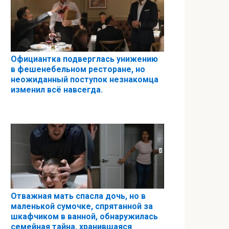
Официантка подверглась унижению
в фешенебельном ресторане, но
неожиданный поступок незнакомца
изменил всё навсегда.
Отважная мать спасла дочь, но в
маленькой сумочке, спрятанной за
шкафчиком в ванной, обнаружилась
семейная тайна, хранившаяся