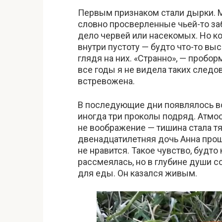
Первым признаком стали дырки. М
словно просверленные чьей-то заб
дело червей или насекомых. Но ко
внутри пустоту — будто что-то вы
глядя на них. «Странно», — пробо
все годы я не видела таких следов.
встревожена.
В последующие дни появлялось в
иногда три проколы подряд. Атмо
не воображение — тишина стала тя
двенадцатилетняя дочь Анна про
не нравится. Такое чувство, будто
рассмеялась, но в глубине души с
для еды. Он казался живым.