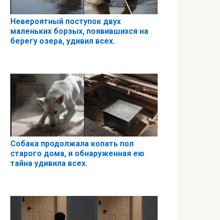
Невероятный поступок двух
маленьких борзых, появившихся на
берегу озера, удивил всех.
Собака продолжала копать пол
старого дома, и обнаруженная ею
тайна удивила всех.