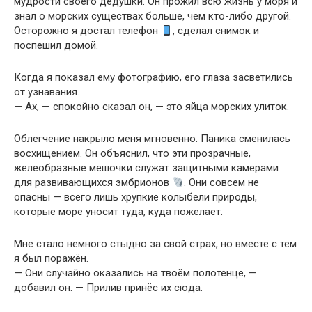
мудрости своего дедушки. Он прожил всю жизнь у моря и
знал о морских существах больше, чем кто-либо другой.
Осторожно я достал телефон
, сделал снимок и
поспешил домой.
Когда я показал ему фотографию, его глаза засветились
от узнавания.
— Ах, — спокойно сказал он, — это яйца морских улиток.
Облегчение накрыло меня мгновенно. Паника сменилась
восхищением. Он объяснил, что эти прозрачные,
желеобразные мешочки служат защитными камерами
для развивающихся эмбрионов
. Они совсем не
опасны — всего лишь хрупкие колыбели природы,
которые море уносит туда, куда пожелает.
Мне стало немного стыдно за свой страх, но вместе с тем
я был поражён.
— Они случайно оказались на твоём полотенце, —
добавил он. — Прилив принёс их сюда.