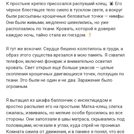
К простыне крепко присосался распухший клещ.
Его
чёрное блестящее тело сияло в тусклом свете, а вокруг
были рассыпаны крошечные беловатые точки — нимфы.
Они были живыми, медленно шевелились, но уже
расползались по ткани. Кровать, которой я доверял
каждую ночь, тайно стала их гнездом.
Я тут же вскочил. Сердце бешено колотилось в груди, а
образ этого существа врезался в мою память. Я схватил
телефон, включил фонарик и внимательно осветил
кровать. Свет открыл ещё больше ужасов — целые
скопления крошечных двигающихся точек, ползущих по
ткани. Это были не один и не два. Заражение было
огромным.
Я вытащил из шкафа баллончик с инсектицидом и
яростно распылил его на простыни. Матка-клещ слегка
сжалась, извиваясь, но мелкие особи бросились во все
стороны. Они заползали в швы матраса, скрывались под
половицами, исчезали в углах, куда спрей не проникал.
Комната ожила от движения, и в панике я понял, что всё