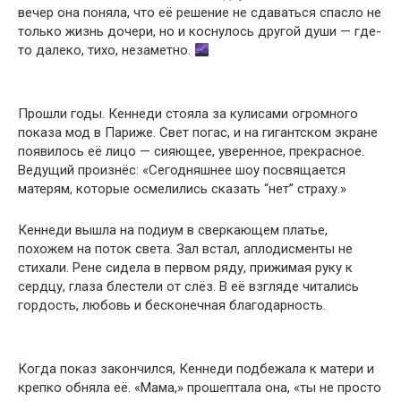
вечер она поняла, что её решение не сдаваться спасло не
только жизнь дочери, но и коснулось другой души — где-
то далеко, тихо, незаметно.
Прошли годы. Кеннеди стояла за кулисами огромного
показа мод в Париже. Свет погас, и на гигантском экране
появилось её лицо — сияющее, уверенное, прекрасное.
Ведущий произнёс: «Сегодняшнее шоу посвящается
матерям, которые осмелились сказать “нет” страху.»
Кеннеди вышла на подиум в сверкающем платье,
похожем на поток света. Зал встал, аплодисменты не
стихали. Рене сидела в первом ряду, прижимая руку к
сердцу, глаза блестели от слёз. В её взгляде читались
гордость, любовь и бесконечная благодарность.
Когда показ закончился, Кеннеди подбежала к матери и
крепко обняла её. «Мама,» прошептала она, «ты не просто