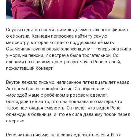
Спустя годы, во время съёмок документального фильма
о её жизни, Кеннеди попросила найти ту самую
медсестру, которая когда-то поддержала её мать.
Съёмочная группа разыскала женщину — теперь она жила
у моря, на пенсии. Их встреча была трогательной. Со
слезами на глазах медсестра протянула Рене старый,
пожелтевший конверт.
Внутри лежало письмо, написанное пятнадцать лет назад.
Автором был её покойный сын. Он обращался к
«молодой маме с ребёнком в розовом одеяле»,
благодарил её за то, что она показала его матери, что
такое настоящая смелость. Он писал, что видел Рене
однажды в больнице, и что её сила дала ему покой перед
смертью.
Рене читала письмо, не в силах сдержать слёзы. В тот