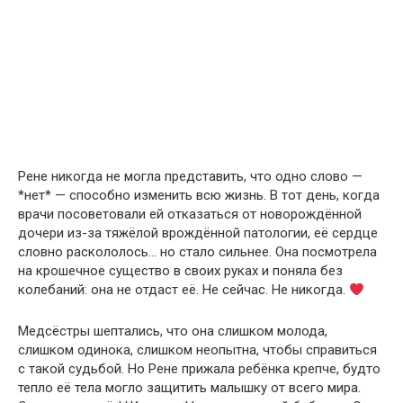
Рене никогда не могла представить, что одно слово —
*нет* — способно изменить всю жизнь. В тот день, когда
врачи посоветовали ей отказаться от новорождённой
дочери из-за тяжёлой врождённой патологии, её сердце
словно раскололось… но стало сильнее. Она посмотрела
на крошечное существо в своих руках и поняла без
колебаний: она не отдаст её. Не сейчас. Не никогда.
Медсёстры шептались, что она слишком молода,
слишком одинока, слишком неопытна, чтобы справиться
с такой судьбой. Но Рене прижала ребёнка крепче, будто
тепло её тела могло защитить малышку от всего мира.