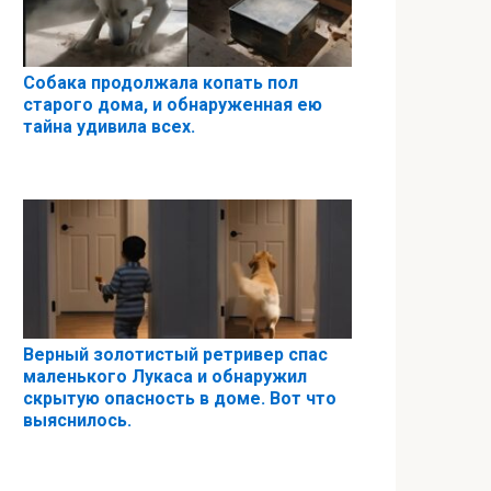
Собака продолжала копать пол
старого дома, и обнаруженная ею
тайна удивила всех.
Верный золотистый ретривер спас
маленького Лукаса и обнаружил
скрытую опасность в доме. Вот что
выяснилось.