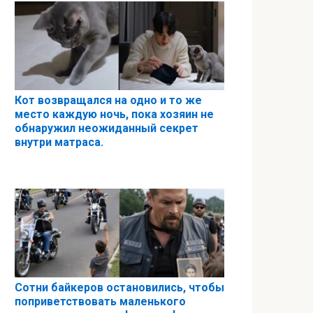
Кот возвращался на одно и то же
место каждую ночь, пока хозяин не
обнаружил неожиданный секрет
внутри матраса.
Сотни байкеров остановились, чтобы
поприветствовать маленького