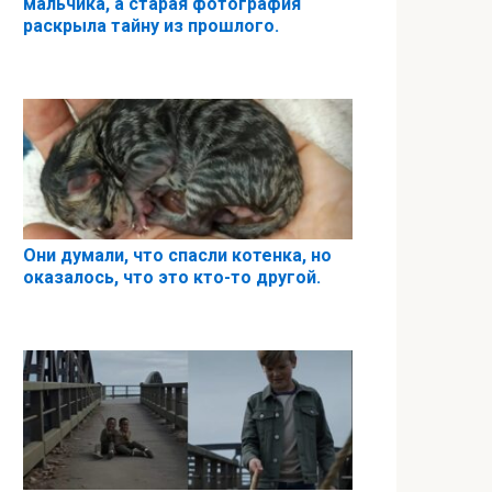
мальчика, а старая фотография
раскрыла тайну из прошлого.
Они думали, что спасли котенка, но
оказалось, что это кто-то другой.