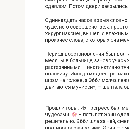
одеялом. Потом двери закрылись.
Одиннадцать часов время словно 
чуде, не о совершенстве, а просто
хирург наконец вышел, с влажными
произнёс слова, о которых она ме
Период восстановления был долг
месяцы в больнице, заново учась 
растерянными — инстинктивно тяну
половину. Иногда медсёстры нахо
шрам на голове, а Эбби молча леж
двигаются в унисон», — шептала о
Прошли годы. Их прогресс был м
чудесами.
В пять лет Эрин сде
решительно. Эбби шла за ней, сме
противоположностями: Эрин — сме