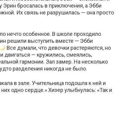
у Эрин бросалась в приключения, а Эбби
жной. Их связь не разрушилась — она просто
ло нечто особенное. В школе проходило
рин решили выступить вместе — Эбби
Все думали, что девочки растеряются, но
ли двигаться — кружились, смеялись,
еальной гармонии. Зал замер. На несколько
удто разделения никогда не было.
кала в зале. Учительница подошла к ней и
 них одно сердце.» Хизер улыбнулась: «Так и