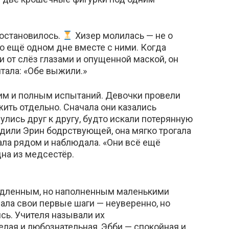
остановилось.
Хизер молилась — не о
 о ещё одном дне вместе с ними. Когда
 от слёз глазами и опущенной маской, он
чтала: «Обе выжили.»
им и полным испытаний. Девочки провели
жить отдельно. Сначала они казались
лись друг к другу, будто искали потерянную
дили Эрин бодрствующей, она мягко трогала
ала рядом и наблюдала. «Они всё ещё
дна из медсестёр.
едленным, но наполненным маленькими
лала свои первые шаги — неуверенно, но
ясь. Учителя называли их
лая и любознательная, Эбби — спокойная и