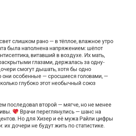
свет слишком рано — в тёплое, влажное утро
та была наполнена напряжением: шёпот
антисептика, витавший в воздухе. Их мать,
раскрытыми глазами, держалась за одну-
очери смогут дышать, хотя бы одно
то они особенные — сросшиеся головами, —
сколько глубоко этот необычный союз
ем последовал второй — мягче, но не менее
живы.
Врачи переглянулись — шанс на
нтов. Но для Хизер и её мужа Райли цифры
: их дочери не будут жить по статистике.