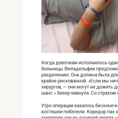
Когда девочкам исполнилось один
больницы Филадельфии предложи
разделению. Она должна была дли
крайне рискованной. «Если мы нич
хирургов, — они могут не дожить 
шанс.» Хизер кивнула. Со страхом
Утро операции казалось бесконечн
костяшки побелели. Коридор пах 
смотрели, как их дочерей увозят