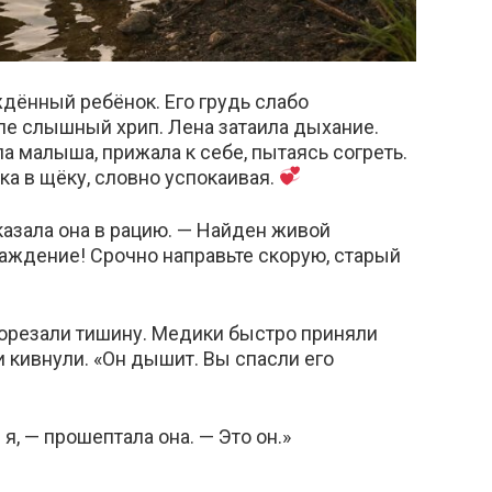
ённый ребёнок. Его грудь слабо
ле слышный хрип. Лена затаила дыхание.
ла малыша, прижала к себе, пытаясь согреть.
ка в щёку, словно успокаивая.
казала она в рацию. — Найден живой
ждение! Срочно направьте скорую, старый
орезали тишину. Медики быстро приняли
и кивнули. «Он дышит. Вы спасли его
я, — прошептала она. — Это он.»