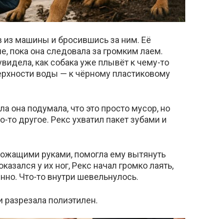
в из машины и бросившись за ним. Её
е, пока она следовала за громким лаем.
увидела, как собака уже плывёт к чему-то
верхности воды — к чёрному пластиковому
а она подумала, что это просто мусор, но
о-то другое. Рекс ухватил пакет зубами и
рожащими руками, помогла ему вытянуть
оказался у их ног, Рекс начал громко лаять,
нно. Что-то внутри шевельнулось.
и разрезала полиэтилен.