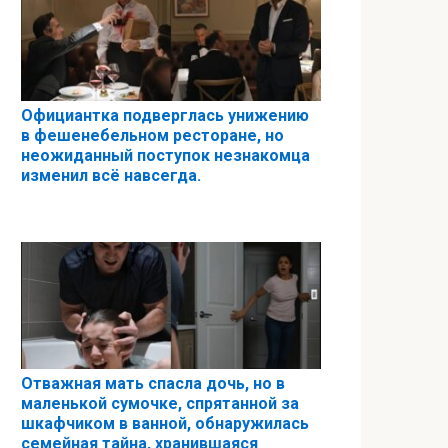
Официантка подверглась унижению
в фешенебельном ресторане, но
неожиданный поступок незнакомца
изменил всё навсегда.
Отважная мать спасла дочь, но в
маленькой сумочке, спрятанной за
шкафчиком в ванной, обнаружилась
семейная тайна, хранившаяся