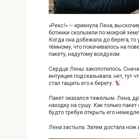
«Рекс!» — крикнула Лена, выскочи
ботинки скользили по мокрой земл
Когда она добежала до берега, то 
тёмному, что покачивалось на по
пакету, надутому воздухом.
Сердце Лены заколотилось. Сначал
интуиция подсказывала: нет, тут чт
стал тащить его к берегу.
Пакет оказался тяжёлым. Лена, д
находку на сушу. Как только пакет 
будто требуя открыть его немедле
Лена застыла. Затем достала нож 