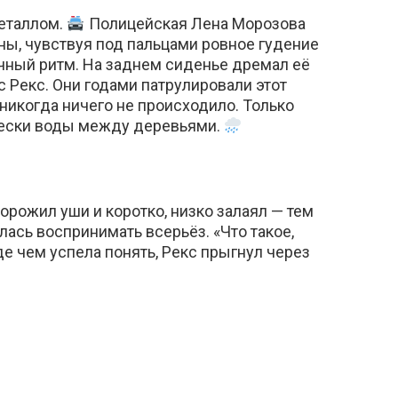
еталлом.
Полицейская Лена Морозова
ны, чувствуя под пальцами ровное гудение
чный ритм. На заднем сиденье дремал её
 Рекс. Они годами патрулировали этот
 никогда ничего не происходило. Только
лески воды между деревьями.
торожил уши и коротко, низко залаял — тем
ась воспринимать всерьёз. «Что такое,
де чем успела понять, Рекс прыгнул через