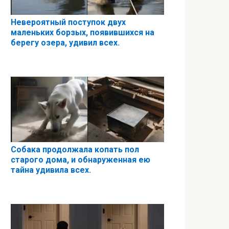
Невероятный поступок двух
маленьких борзых, появившихся на
берегу озера, удивил всех.
Собака продолжала копать пол
старого дома, и обнаруженная ею
тайна удивила всех.