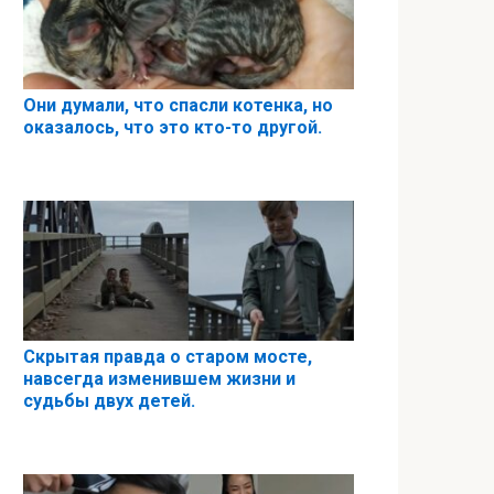
Они думали, что спасли котенка, но
оказалось, что это кто-то другой.
Скрытая правда о старом мосте,
навсегда изменившем жизни и
судьбы двух детей.