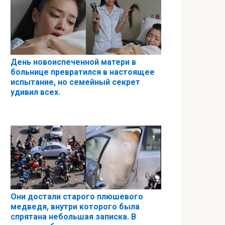
День новоиспеченной матери в
больнице превратился в настоящее
испытание, но семейный секрет
удивил всех.
Они достали старого плюшевого
медведя, внутри которого была
спрятана небольшая записка. В