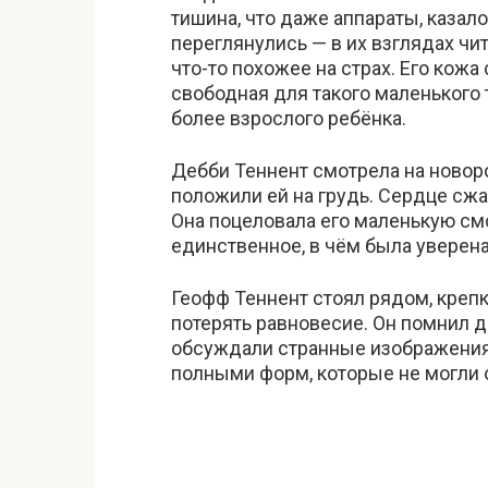
тишина, что даже аппараты, казал
переглянулись — в их взглядах ч
что-то похожее на страх. Его кож
свободная для такого маленького т
более взрослого ребёнка.
Дебби Теннент смотрела на новоро
положили ей на грудь. Сердце сж
Она поцеловала его маленькую см
единственное, в чём была уверена:
Геофф Теннент стоял рядом, крепк
потерять равновесие. Он помнил до
обсуждали странные изображения
полными форм, которые не могли 