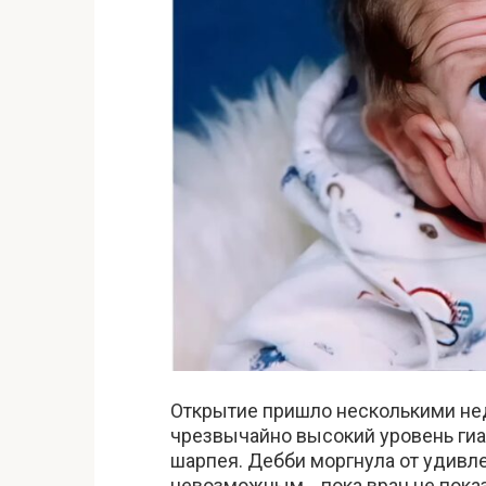
Открытие пришло несколькими не
чрезвычайно высокий уровень гиа
шарпея. Дебби моргнула от удивл
невозможным… пока врач не пока