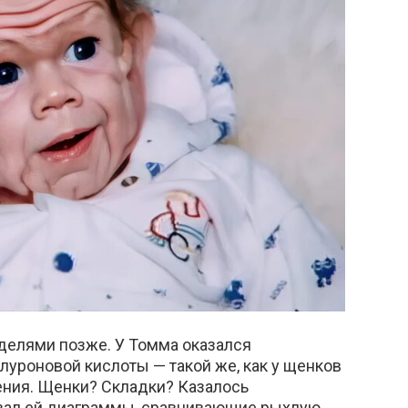
делями позже. У Томма оказался
луроновой кислоты — такой же, как у щенков
ения. Щенки? Складки? Казалось
зал ей диаграммы, сравнивающие рыхлую