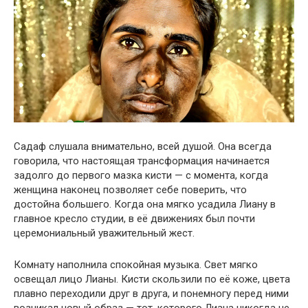
Садаф слушала внимательно, всей душой. Она всегда
говорила, что настоящая трансформация начинается
задолго до первого мазка кисти — с момента, когда
женщина наконец позволяет себе поверить, что
достойна большего. Когда она мягко усадила Лиану в
главное кресло студии, в её движениях был почти
церемониальный уважительный жест.
Комнату наполнила спокойная музыка. Свет мягко
освещал лицо Лианы. Кисти скользили по её коже, цвета
плавно переходили друг в друга, и понемногу перед ними
возникал новый образ — тот, которого Лиана никогда не