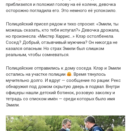
приблизился и положил голову на её колени, девочка
осторожно погладила его. Это немного её успокоило.
Полицейский присел рядом и тихо спросил: «Эмили, ты
можешь сказать, кто тебя испугал?» Девочка дрожала,
но произнесла: «Мистер Харрис…» Клэр остолбенела.
Сосед? Добрый, отзывчивый мужчина? Он никогда не
казался опасным. Но страх Эмили был слишком
реальным, чтобы сомневаться.
Полицейские отправились к дому соседа. Клэр и Эмили
остались на участке полиции
. Время тянулось
мучительно долго. И вдруг — сообщение по рации: Рекс
обнаружил под домом скрытую дверь в подвал. Внутри
офицеры нашли детский ботинок, розовую заколку и
тетрадь со списком имён — среди которых было имя
Эмили.