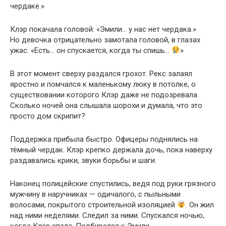
чердаке.»
Клэр покачала головой: «Эмили… у нас нет чердака.»
Но девочка отрицательно замотала головой, в глазах
ужас: «Есть… он спускается, когда ты спишь…
»
В этот момент сверху раздался грохот. Рекс залаял
яростно и помчался к маленькому люку в потолке, о
существовании которого Клэр даже не подозревала.
Сколько ночей она слышала шорохи и думала, что это
просто дом скрипит?
Поддержка прибыла быстро. Офицеры поднялись на
тёмный чердак. Клэр крепко держала дочь, пока наверху
раздавались крики, звуки борьбы и шаги.
Наконец полицейские спустились, ведя под руки грязного
мужчину в наручниках — одичалого, с пыльными
волосами, покрытого строительной изоляцией
. Он жил
над ними неделями. Следил за ними. Спускался ночью,
когда Клэр спала. Подбирался к Эмили.