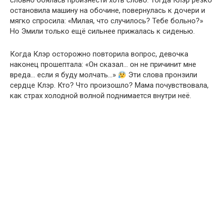
словно боялась произнести хоть слово. Тогда Клэр резко
остановила машину на обочине, повернулась к дочери и
мягко спросила: «Милая, что случилось? Тебе больно?»
Но Эмили только ещё сильнее прижалась к сиденью.
Когда Клэр осторожно повторила вопрос, девочка
наконец прошептала: «Он сказал… он не причинит мне
вреда… если я буду молчать…»
Эти слова пронзили
сердце Клэр. Кто? Что произошло? Мама почувствовала,
как страх холодной волной поднимается внутри неё.