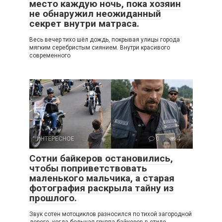
место каждую ночь, пока хозяин
не обнаружил неожиданный
секрет внутри матраса.
Весь вечер тихо шёл дождь, покрывая улицы города
мягким серебристым сиянием. Внутри красивого
современного
ИНТЕРЕСНОЕ
0
4
Сотни байкеров остановились,
чтобы поприветствовать
маленького мальчика, а старая
фотография раскрыла тайну из
прошлого.
Звук сотен мотоциклов разносился по тихой загородной
дороге, когда большая группа байкеров в стиле