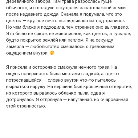
деревянного забора. Там трава разрослась гуще
обычного, и в воздухе ощущался запах влажной земли
после недавнего дождя. Сначала я подумала, что это
цветок — круглое нечто выглядывало из-под травинок.
Но чем ближе я подходила, тем страннее оно выглядело.
Это было не яркое, не живописное, как цветок, а тусклое,
будто покрытое землёй или пеплом. Я на секунду
замерла — любопытство смешалось с тревожным
ощущением внутри.
Я присела и осторожно смахнула немного грязи. На
ощупь поверхность была местами гладкой, а где-то
потрескавшейся — словно внутри что-то пыталось
вырваться наружу. На вершине был крошечный отверстие,
из которого вырвалось облачко пыли, едва я
дотронулась. Я отпрянула — напуганная, но очарованная
этой странностью.