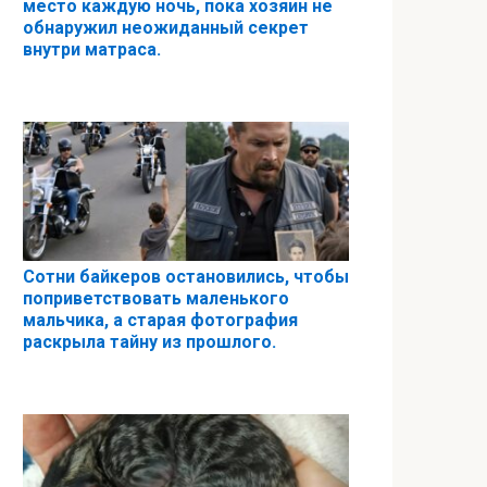
место каждую ночь, пока хозяин не
обнаружил неожиданный секрет
внутри матраса.
Сотни байкеров остановились, чтобы
поприветствовать маленького
мальчика, а старая фотография
раскрыла тайну из прошлого.