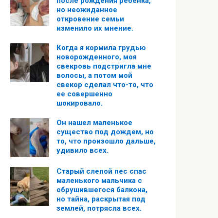
после рождения ребенка,
но неожиданное
откровение семьи
изменило их мнение.
Когда я кормила грудью
новорожденного, моя
свекровь подстригла мне
волосы, а потом мой
свекор сделал что-то, что
ее совершенно
шокировало.
Он нашел маленькое
существо под дождем, но
то, что произошло дальше,
удивило всех.
Старый слепой пес спас
маленького мальчика с
обрушившегося балкона,
но тайна, раскрытая под
землей, потрясла всех.