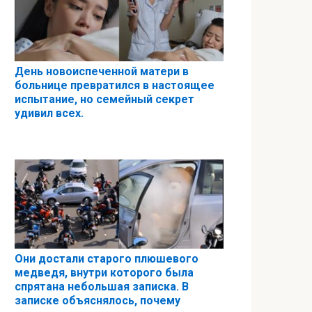
День новоиспеченной матери в
больнице превратился в настоящее
испытание, но семейный секрет
удивил всех.
Они достали старого плюшевого
медведя, внутри которого была
спрятана небольшая записка. В
записке объяснялось, почему