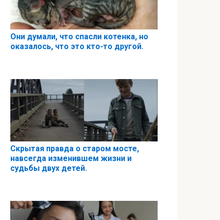
Они думали, что спасли котенка, но
оказалось, что это кто-то другой.
Скрытая правда о старом мосте,
навсегда изменившем жизни и
судьбы двух детей.