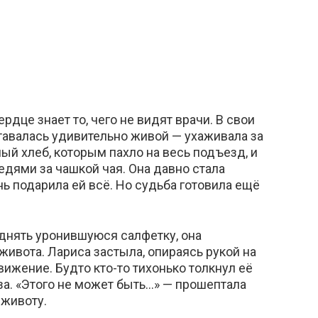
рдце знает то, чего не видят врачи. В свои
тавалась удивительно живой — ухаживала за
ный хлеб, которым пахло на весь подъезд, и
дями за чашкой чая. Она давно стала
нь подарила ей всё. Но судьба готовила ещё
днять уронившуюся салфетку, она
живота. Лариса застыла, опираясь рукой на
вижение. Будто кто-то тихонько толкнул её
за. «Этого не может быть…» — прошептала
 животу.