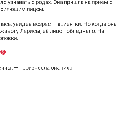
ло узнавать о родах. Она пришла на приём с
и сияющим лицом.
ась, увидев возраст пациентки. Но когда она
 животу Ларисы, её лицо побледнело. На
оловки.
нны, — произнесла она тихо.