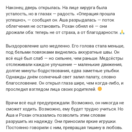
Наконец дверь открылась. На лице хирурга была
усталость, но в глазах — радость. «Операция прошла
успешно», — сообщил он. Аша разрыдалась — поток
облегчения не остановить. Рохан обнял её — они
дрожали оба: теперь не от страха, а от благодарности.
Выздоровление шло медленно. Его голова стала меньше,
под белыми повязками виднелись аккуратные швы. Он
всё ещё был слаб — но сильнее, чем раньше. Медсёстры
отслеживали каждое улучшение — маленькие движения,
долгие минуты бодрствования, едва заметные улыбки.
Однажды днём солнечный свет залил палату, словно
благословение. Он открыл глаза шире, чем когда-либо, и
проследил взглядом лица своих родителей.
Врачи всё ещё предупреждали. Возможно, он никогда не
сможет ходить. Возможно, ему будет трудно учиться. Но
Аша и Рохан отказались позволить этим словам
разрушить их надежду. Они приносили яркие игрушки.
Постоянно говорили с ним, превращая тишину в любовь.