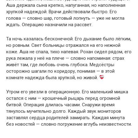
Аша держала сына крепко, напуганная, но наполненная
хрупкой надеждой. Врачи действовали быстро. Его
голова — словно шар, готовый лопнуть — уже не могла
ждать. Операцию назначили на рассвет.
Та ночь казалась бесконечной. Его дыхание было лёгким,
но ровным. Свет больницы отражался на его нежной
коже. Аша не спала, тихо напевая. Рохан сидел рядом, его
рука лежала у неё на плече — словно напоминая: страх
живёт там, где любовь очень глубока. Медсёстры
осторожно шагали по коридору, понимая — в этой
комнате надежда была хрупкой, но живой.
Утром его увезли в операционную. Его маленький мишка
остался с ним — крошечный рыцарь перед огромной
битвой. Операция длилась часами. Снаружи время
тянулось мучительно долго. Каждый звук мониторов
заставлял сердца родителей замирать. Каждая минута
без новостей — словно погружение вглубь неизвестности.