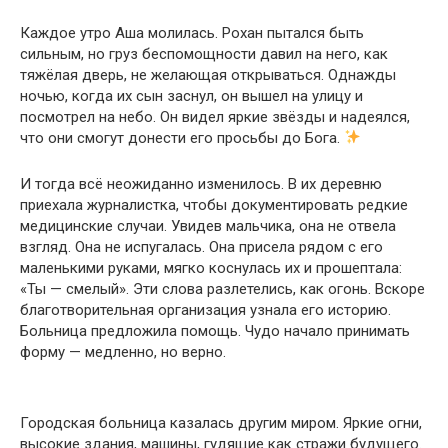
Каждое утро Аша молилась. Рохан пытался быть
сильным, но груз беспомощности давил на него, как
тяжёлая дверь, не желающая открываться. Однажды
ночью, когда их сын заснул, он вышел на улицу и
посмотрел на небо. Он видел яркие звёзды и надеялся,
что они смогут донести его просьбы до Бога.
И тогда всё неожиданно изменилось. В их деревню
приехала журналистка, чтобы документировать редкие
медицинские случаи. Увидев мальчика, она не отвела
взгляд. Она не испугалась. Она присела рядом с его
маленькими руками, мягко коснулась их и прошептала:
«Ты — смелый». Эти слова разлетелись, как огонь. Вскоре
благотворительная организация узнала его историю.
Больница предложила помощь. Чудо начало принимать
форму — медленно, но верно.
Городская больница казалась другим миром. Яркие огни,
высокие здания, машины, гудящие как стражи будущего.