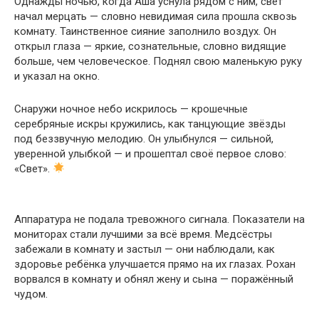
Однажды ночью, когда Аша уснула рядом с ним, свет
начал мерцать — словно невидимая сила прошла сквозь
комнату. Таинственное сияние заполнило воздух. Он
открыл глаза — яркие, сознательные, словно видящие
больше, чем человеческое. Поднял свою маленькую руку
и указал на окно.
Снаружи ночное небо искрилось — крошечные
серебряные искры кружились, как танцующие звёзды
под беззвучную мелодию. Он улыбнулся — сильной,
уверенной улыбкой — и прошептал своё первое слово:
«Свет».
Аппаратура не подала тревожного сигнала. Показатели на
мониторах стали лучшими за всё время. Медсёстры
забежали в комнату и застыл — они наблюдали, как
здоровье ребёнка улучшается прямо на их глазах. Рохан
ворвался в комнату и обнял жену и сына — поражённый
чудом.