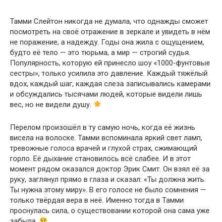
Тамми Слейтон никогда не думала, что однажды сможет
посмотреть на своё отражение в зеркале и увидеть в нём
не поражение, а надежду. Годы она жила с ощущением,
будто её тело — это тюрьма, а мир — строгий судья.
Популярность, которую ей принесло шоу «1000-фунтовые
сестры», только усилила это давление. Каждый тяжёлый
вдох, каждый шаг, каждая слеза записывались камерами
и обсуждались тысячами людей, которые видели лишь
вес, но не видели душу.
Перелом произошёл в ту самую ночь, когда её жизнь
висела на волоске. Тамми вспоминала яркий свет ламп,
тревожные голоса врачей и глухой страх, сжимающий
горло. Её дыхание становилось всё слабее. И в этот
момент рядом оказался доктор Эрик Смит. Он взял её за
руку, заглянул прямо в глаза и сказал: «Ты должна жить.
Ты нужна этому миру». В его голосе не было сомнения —
только твёрдая вера в неё. Именно тогда в Тамми
проснулась сила, о существовании которой она сама уже
забыла.