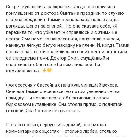
Секрет купальника раскрылся, когда она получила
приглашение от доктора Смита на праздник по случаю
его дня рождения. Тамми волновалась: новые люди,
взгляды, шёпот за спиной… Но она сказала себе: «Я
пережила то, что убивает. Я справлюсь и с этим». Её
сестра Эми помогла накраситься, поправила волосы,
накинула лёгкую белую накидку на плечи. И, когда Тамми
вошла в зал, гости поднялись со своих мест и встретили
её аплодисментами. Доктор Смит, смущённый и
счастливый, обнял её: «Ты изменила всё. Ты
вдохновляешь».
Фотосессия у бассейна стала кульминацией вечера.
Сначала Тамми стеснялась, но потом уверенно сняла
накидку — и встала перед объективами в своём
бирюзовом купальнике. Она стояла прямо, с поднятой
головой. Она больше не пряталась.
Поздно ночью, вернувшись домой, она читала
комментарии в соцсетях — столько любви, столько