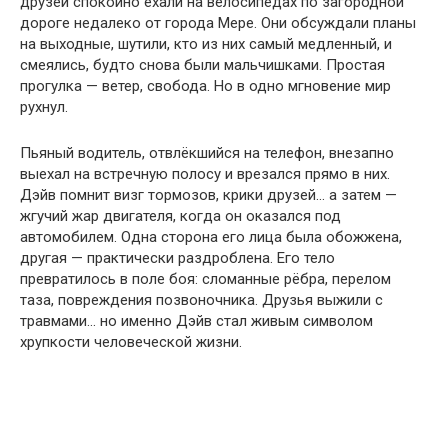
друзей спокойно ехали на велосипедах по загородной
дороге недалеко от города Мере. Они обсуждали планы
на выходные, шутили, кто из них самый медленный, и
смеялись, будто снова были мальчишками. Простая
прогулка — ветер, свобода. Но в одно мгновение мир
рухнул.
Пьяный водитель, отвлёкшийся на телефон, внезапно
выехал на встречную полосу и врезался прямо в них.
Дэйв помнит визг тормозов, крики друзей… а затем —
жгучий жар двигателя, когда он оказался под
автомобилем. Одна сторона его лица была обожжена,
другая — практически раздроблена. Его тело
превратилось в поле боя: сломанные рёбра, перелом
таза, повреждения позвоночника. Друзья выжили с
травмами… но именно Дэйв стал живым символом
хрупкости человеческой жизни.