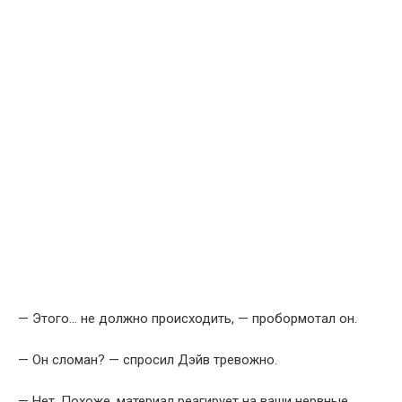
— Этого… не должно происходить, — пробормотал он.
— Он сломан? — спросил Дэйв тревожно.
— Нет. Похоже, материал реагирует на ваши нервные