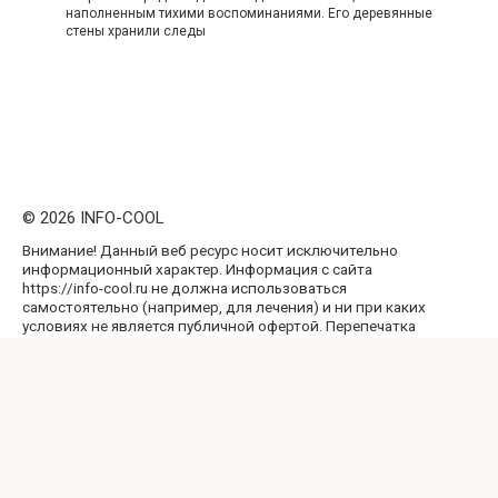
наполненным тихими воспоминаниями. Его деревянные
стены хранили следы
© 2026 INFO-COOL
Внимание! Данный веб ресурс носит исключительно
информационный характер. Информация с сайта
https://info-cool.ru не должна использоваться
самостоятельно (например, для лечения) и ни при каких
условиях не является публичной офертой. Перепечатка
материалов и использование их в любой форме, в том
числе и в электронных СМИ, возможны только с
обратной активной ссылкой на наш сайт, не закрытой от
индексации поисковыми системами.