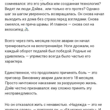
сомневался: это его улыбка или созданная технология?
Видят ли люди Дэйва… или только его протез? Однако
шаг за шагом уверенность возвращалась. Он снова начал
выходить из дома без страха перед взглядами. Снова
смеялся, не пряча шрамы. И главное — снова сел на
велосипед
.
Всего через пять месяцев после аварии он начал
тренироваться на велотренажёре. Ноги дрожали, но
каждый оборот педалей был победой. Родные не
удивлялись — упрямство всегда было частью его
характера.
Единственное, что продолжало причинять боль — это
приговор. Виновнику аварии дали всего 18 месяцев.
Просто ничтожное наказание за разрушенную жизнь.
Дэйв честно признавался: ему сложно принять эту
несправедливость.
Но он отказался жить с ненавистью. «Надежда — это не
хрупкое слово», — повторял он. — «Её можно носить». И