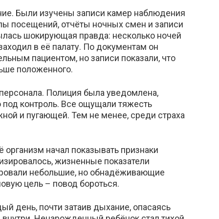
ние. Были изучены записи камер наблюдения
лы посещений, отчёты ночных смен и записи
рылась шокирующая правда: несколько ночей
аходил в её палату. По документам он
льным пациентом, но записи показали, что
ьше положенного.
 персонала. Полиция была уведомлена,
 под контроль. Все ощущали тяжесть
ной и пугающей. Тем не менее, среди страха
ё организм начал показывать признаки
изировалось, жизненные показатели
ировали небольшие, но обнадёживающие
новую цель – повод бороться.
ый день, почти затаив дыхание, опасаясь
е внутри. Ненарожденный ребёнок стал тихой