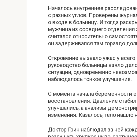
Началось внутреннее расследова
с разных углов. Проверены журна
о входе в больницу. И тогда раск
мужчина из соседнего отделения з
считался относительно самостояте
он задерживался там гораздо дол
Откровение вызвало ужас у всего
руководство больницы взяло дело
ситуации, одновременно невозмож
наблюдалось тонкое улучшение.
С момента начала беременности е
восстановления. Давление стабил
улучшались, а анализы демонстр
изменения. Казалось, тело нашло 
Доктор Грин наблюдал за ней кажд
разрушить хрупкое чудо, растуще