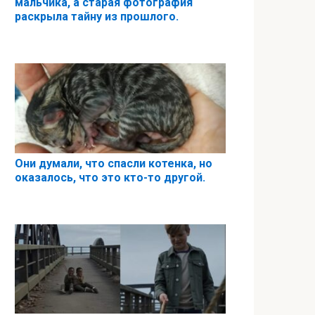
мальчика, а старая фотография
раскрыла тайну из прошлого.
Они думали, что спасли котенка, но
оказалось, что это кто-то другой.