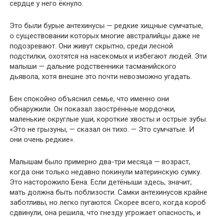
сердце у него ёкнуло.
Это были бурые антехинусы — редкие хищные сумчатые,
о существовании которых многие австралийцы даже не
подозревают. Они живут скрытно, среди лесной
подстилки, охотятся на насекомых и избегают людей. Эти
малыши — дальние родственники тасманийского
дьявола, хотя внешне это почти невозможно угадать.
Бен спокойно объяснил семье, что именно они
обнаружили. Он показал заострённые мордочки,
маленькие округлые уши, короткие хвосты и острые зубы.
«Это не грызуны, — сказал он тихо. — Это сумчатые. И
они очень редкие».
Малышам было примерно два-три месяца — возраст,
когда они только недавно покинули материнскую сумку.
Это насторожило Бена. Если детёныши здесь, значит,
мать должна быть поблизости. Самки антехинусов крайне
заботливы, но легко пугаются. Скорее всего, когда короб
сдвинули, она решила, что гнезду угрожает опасность, и