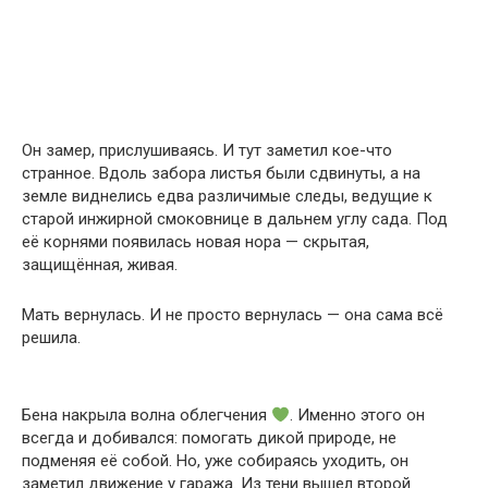
Он замер, прислушиваясь. И тут заметил кое-что
странное. Вдоль забора листья были сдвинуты, а на
земле виднелись едва различимые следы, ведущие к
старой инжирной смоковнице в дальнем углу сада. Под
её корнями появилась новая нора — скрытая,
защищённая, живая.
Мать вернулась. И не просто вернулась — она сама всё
решила.
Бена накрыла волна облегчения
. Именно этого он
всегда и добивался: помогать дикой природе, не
подменяя её собой. Но, уже собираясь уходить, он
заметил движение у гаража. Из тени вышел второй