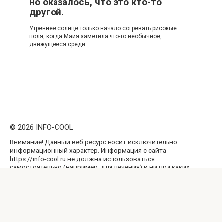
но оказалось, что это кто-то
другой.
Утреннее солнце только начало согревать рисовые
поля, когда Майя заметила что-то необычное,
движущееся среди
© 2026 INFO-COOL
Внимание! Данный веб ресурс носит исключительно
информационный характер. Информация с сайта
https://info-cool.ru не должна использоваться
самостоятельно (например, для лечения) и ни при каких
условиях не является публичной офертой. Перепечатка
материалов и использование их в любой форме, в том
числе и в электронных СМИ, возможны только с
обратной активной ссылкой на наш сайт, не закрытой от
индексации поисковыми системами.