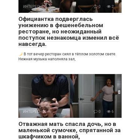
ИНТЕРЕСНОЕ
0
2
Официантка подверглась
унижению в фешенебельном
ресторане, но неожиданный
поступок незнакомца изменил всё
навсегда.
В тот вечер ресторан сиял в тёплом золотом свете.
Нежная музыка наполняла зал,
ИНТЕРЕСНОЕ
0
6
Отважная мать спасла дочь, но в
маленькой сумочке, спрятанной за
шкафчиком в ванной,