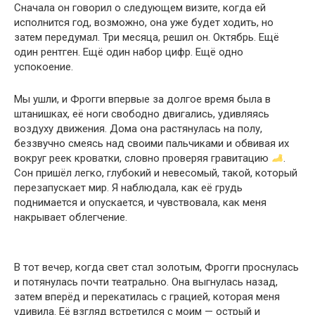
Сначала он говорил о следующем визите, когда ей
исполнится год, возможно, она уже будет ходить, но
затем передумал. Три месяца, решил он. Октябрь. Ещё
один рентген. Ещё один набор цифр. Ещё одно
успокоение.
Мы ушли, и Фрогги впервые за долгое время была в
штанишках, её ноги свободно двигались, удивляясь
воздуху движения. Дома она растянулась на полу,
беззвучно смеясь над своими пальчиками и обвивая их
вокруг реек кроватки, словно проверяя гравитацию
.
Сон пришёл легко, глубокий и невесомый, такой, который
перезапускает мир. Я наблюдала, как её грудь
поднимается и опускается, и чувствовала, как меня
накрывает облегчение.
В тот вечер, когда свет стал золотым, Фрогги проснулась
и потянулась почти театрально. Она выгнулась назад,
затем вперёд и перекатилась с грацией, которая меня
удивила. Её взгляд встретился с моим — острый и