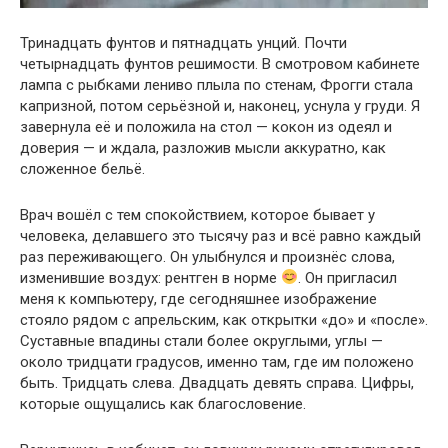
Тринадцать фунтов и пятнадцать унций. Почти
четырнадцать фунтов решимости. В смотровом кабинете
лампа с рыбками лениво плыла по стенам, Фрогги стала
капризной, потом серьёзной и, наконец, уснула у груди. Я
завернула её и положила на стол — кокон из одеял и
доверия — и ждала, разложив мысли аккуратно, как
сложенное бельё.
Врач вошёл с тем спокойствием, которое бывает у
человека, делавшего это тысячу раз и всё равно каждый
раз переживающего. Он улыбнулся и произнёс слова,
изменившие воздух: рентген в норме
. Он пригласил
меня к компьютеру, где сегодняшнее изображение
стояло рядом с апрельским, как открытки «до» и «после».
Суставные впадины стали более округлыми, углы —
около тридцати градусов, именно там, где им положено
быть. Тридцать слева. Двадцать девять справа. Цифры,
которые ощущались как благословение.