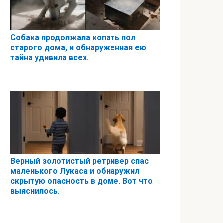
Собака продолжала копать пол
старого дома, и обнаруженная ею
тайна удивила всех.
Верный золотистый ретривер спас
маленького Лукаса и обнаружил
скрытую опасность в доме. Вот что
выяснилось.