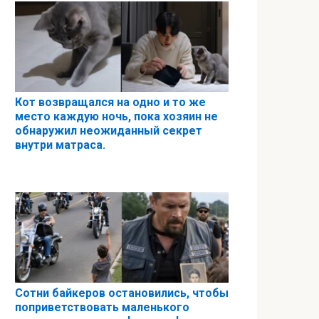
Кот возвращался на одно и то же
место каждую ночь, пока хозяин не
обнаружил неожиданный секрет
внутри матраса.
Сотни байкеров остановились, чтобы
поприветствовать маленького